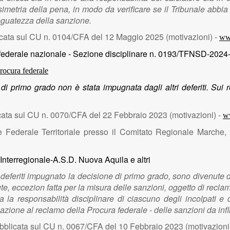
etria della pena, in modo da verificare se il Tribunale abbia risp
deguatezza della sanzione.
cata sul CU n. 0104/CFA del 12 Maggio 2025 (motivazioni) -
www
 federale nazionale - Sezione disciplinare n. 0193/TFNSD-2024
ocura federale
di primo grado non è stata impugnata dagli altri deferiti. Sui re
ata sul CU n. 0070/CFA del 22 Febbraio 2023 (motivazioni) -
ww
e Federale Territoriale presso il Comitato Regionale Marche,
Interregionale-A.S.D. Nuova Aquila e altri
deferiti impugnato la decisione di primo grado, sono divenute d
ute, eccezion fatta per la misura delle sanzioni, oggetto di recl
la responsabilità disciplinare di ciascuno degli incolpati e de
lazione al reclamo della Procura federale - delle sanzioni da infl
bblicata sul CU n. 0067/CFA del 10 Febbraio 2023 (motivazioni