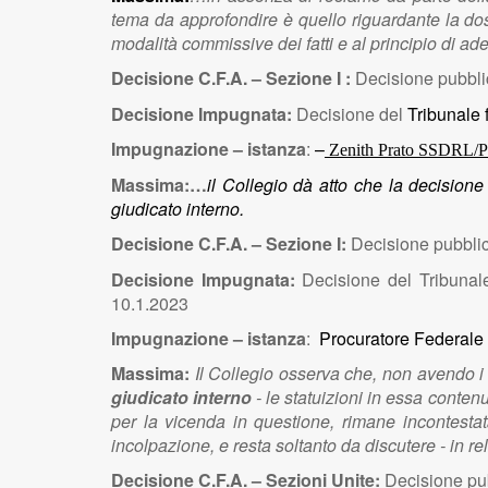
tema da approfondire è quello riguardante la dosim
modalità commissive dei fatti e al principio di a
Decisione C.F.A. – Sezione I :
Decisione pubbli
Decisione Impugnata:
Decisione del
Tribunale
Impugnazione – istanza
:
–
Zenith Prato SSDRL/Pr
Massima:…
il Collegio dà atto che la decisione 
giudicato interno.
Decisione C.F.A. – Sezione I:
Decisione pubblic
Decisione Impugnata:
Decisione del Tribunal
10.1.2023
Impugnazione – istanza
:
Procuratore Federale 
Massima:
Il Collegio osserva che, non avendo i 
giudicato interno
- le statuizioni in essa conten
per la vicenda in questione, rimane incontestata 
incolpazione, e resta soltanto da discutere - in re
Decisione C.F.A. – Sezioni Unite:
Decisione pu