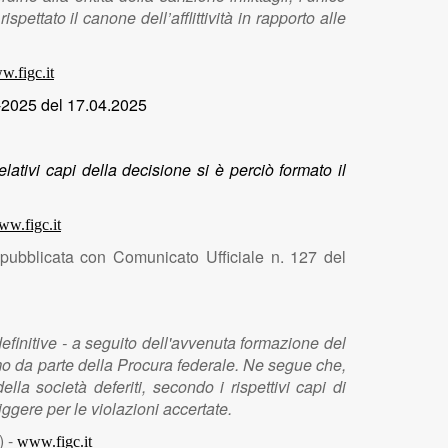
ettato il canone dell’afflittività in rapporto alle
.figc.it
-2025 del 17.04.2025
lativi capi della decisione si è perciò formato il
w.figc.it
 pubblicata con Comunicato Ufficiale n. 127 del
efinitive - a seguito dell'avvenuta formazione del
amo da parte della Procura federale. Ne segue che,
lla società deferiti, secondo i rispettivi capi di
iggere per le violazioni accertate.
) -
www.figc.it