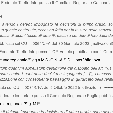
 Federale Territoriale presso il Comitato Regionale Campania 
le
 avendo i deferiti impugnato le decisioni di primo grado, son
i in queste contenute, eccezion fatta per la misura delle sanzion
ilità di alcuni tesserati deferiti, esclusa per due di loro dalla 
bblicata sul CU n. 0064/CFA del 30 Gennaio 2023 (motivazioni)
Federale Territoriale presso il CR Veneto pubblicata con il Com.
e interregionale/Sigg.ri M.S.-O.N.-A.S.D. Lions Villanova
lutum quantum appellatum desumibile dal disposto dell’art. 10
nsure contro i capi della decisione impugnata […]”), l’omessa
allizzazione con conseguente
passaggio in giudicato
della relat
ata sul CU n. 0031/CFA del 5 Ottobre 2022 (motivazioni) -
www.f
ederale territoriale presso il Comitato Regionale Puglia pubblic
nterregionale/Sig. M.P.
 il deferito impugnato la decisione di primo grado, sono divenu