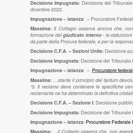
Decisione Impugnata:
Decisione del Tribunale
dicembre 2022.
Impugnazione – istanza
: – Procuratore Federa
Massima:
Il Collegio osserva ancora che, non
formazione del
giudicato interno
- le statuizion
da parte della Procura federale, e per la responsab
Decisione C.F.A. – Sezioni Unite:
Decisione pu
Decisione Impugnata:
Decisione del Tribunale 
Impugnazione – istanza
: –
Procuratore federal
Massima:
…stante il principio del tantum devo
“3. Il reclamo deve contenere le specifiche ce
reclamante ne ha determinato la definitiva crist
Decisione C.F.A. – Sezione I:
Decisione pubblic
Decisione Impugnata:
Decisione del Tribunale f
Impugnazione – istanza
:
Procuratore Federale I
Massima:
….il Collegio osserva che, non avendo