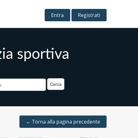
Entra
Registrati
zia sportiva
a
←
Torna alla pagina precedente