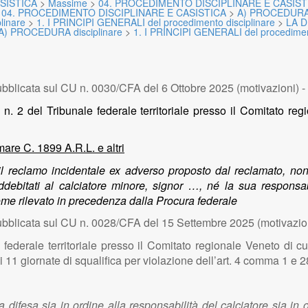
SISTICA
>
Massime
>
04. PROCEDIMENTO DISCIPLINARE E CASIST
>
04. PROCEDIMENTO DISCIPLINARE E CASISTICA
>
A) PROCEDURA d
linare
>
1. I PRINCIPI GENERALI del procedimento disciplinare
>
LA 
A) PROCEDURA disciplinare
>
1. I PRINCIPI GENERALI del procediment
bblicata sul CU n. 0030/CFA del 6 Ottobre 2025 (motivazioni) -
 n. 2 del Tribunale federale territoriale presso il Comitato r
are C. 1899 A.R.L. e altri
e il reclamo incidentale ex adverso proposto dal reclamato, no
addebitati al calciatore minore, signor …, né la sua respons
come rilevato in precedenza dalla Procura federale
bblicata sul CU n. 0028/CFA del 15 Settembre 2025 (motivazio
 federale territoriale presso il Comitato regionale Veneto di 
 di 11 giornate di squalifica per violazione dell’art. 4 comma 1
ifesa sia in ordine alla responsabilità del calciatore sia in ord