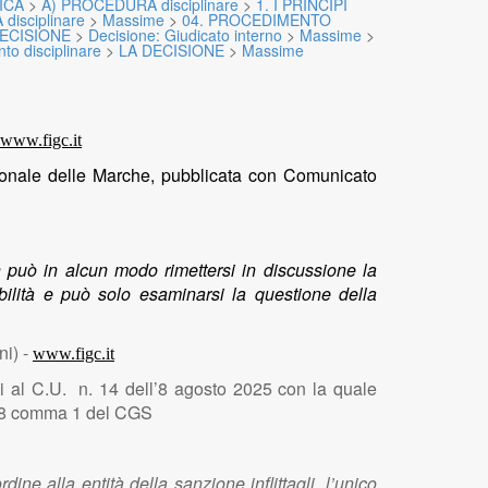
ICA
>
A) PROCEDURA disciplinare
>
1. I PRINCIPI
isciplinare
>
Massime
>
04. PROCEDIMENTO
DECISIONE
>
Decisione: Giudicato interno
>
Massime
>
o disciplinare
>
LA DECISIONE
>
Massime
www.figc.it
egionale delle Marche, pubblicata con Comunicato
n può in alcun modo rimettersi in discussione la
abilità e può solo esaminarsi la questione della
ni) -
www.figc.it
cui al C.U. n. 14 dell’8 agosto 2025 con la quale
 e 28 comma 1 del CGS
ine alla entità della sanzione inflittagli, l’unico