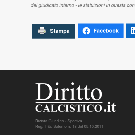
del giudicato interno - le statuizioni in questa c
Facebook
Rivista Giuridico - Sportiva
Reg. Trib. Salerno n. 18 del 05.10.2011