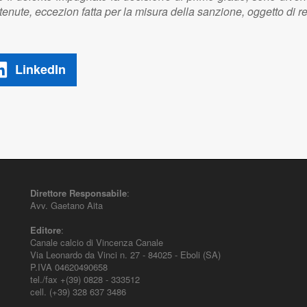
ontenute, eccezion fatta per la misura della sanzione, oggetto di 
LinkedIn
Direttore Responsabile
:
Avv. Gaetano Aita
Editore
:
Canale calcio di Vincenza Canale
Via Leonardo da Vinci n. 27 - 84025 - Eboli (SA)
P.IVA 04620490658
tel./fax +(39) 0828 - 333512
cell. (+39) 328 637 3486