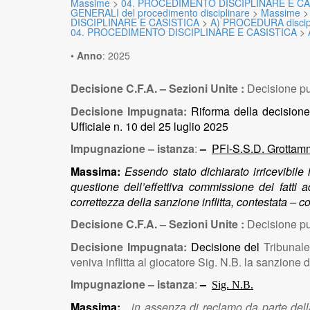
Massime
>
04. PROCEDIMENTO DISCIPLINARE E CA
GENERALI del procedimento disciplinare
>
Massime
DISCIPLINARE E CASISTICA
>
A) PROCEDURA discip
04. PROCEDIMENTO DISCIPLINARE E CASISTICA
>
•
Anno
:
2025
Decisione C.F.A. – Sezioni Unite :
Decisione pu
Decisione Impugnata:
Riforma della decisione
Ufficiale n. 10 del 25 luglio 2025
Impugnazione – istanza
:
–
PFI-S.S.D. Grottamm
Massima:
Essendo stato dichiarato irricevibil
questione dell’effettiva commissione dei fatti 
correttezza della sanzione inflitta, contestata – 
Decisione C.F.A. – Sezioni Unite :
Decisione pu
Decisione Impugnata:
Decisione del
Tribunale
veniva inflitta al giocatore Sig. N.B. la sanzione
Impugnazione – istanza
:
–
Sig. N.B.
Massima:
…in assenza di reclamo da parte della d