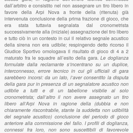
dall’arbitro e consistito nel non assegnare un tiro libero in
favore della Arpi Nova a fronte della (ritenuta) già
intervenuta conclusione della prima frazione di gioco, che
era stata tuttavia segnalata dal cronometrista
successivamente alla (iniziale) assegnazione del tiro libero
e tutto ciò in un contesto in cui il relativo segnale acustico
della sirena non era udibile; respingendo detto ricorso il
Giudice Sportivo omologava il risultato di gioco di 4 a 2
maturato fra le squadre all’esito della gara.
Le doglianza
formulate dalla reclamante s’incentrano su un duplice,
interconnesso, errore tecnico in cui gli ufficiali di gara
sarebbero incorsi: da un lato, l’aver consentito la disputa
della gara pur in presenza di un segnalatore acustico non
udibile a tutti e di un tabellone visibile al solo
cronometrista; dall’altro il non avere assegnato un tiro
libero all’Arpi Nova in ragione della (dubbia e non
chiaramente riscontrabile, stante la suddetta non udibilità
del segnale acustico) conclusione del periodo di gioco
anteriore alla commissione del fallo.
I profili di doglianza,
connessi fra loro, non sono suscettibili di favorevole