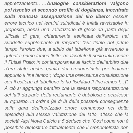
apprezzamento……
Analoghe considerazioni valgono
poi rispetto al secondo profilo di doglianza, incentrato
sulla mancata assegnazione del tiro libero
: nessun
errore tecnico nei termini suindicati è infatti ravvisabile in
proposito, bensì una valutazione di gioco da parte degli
ufficiali di gara, chiaramente esplicata dall’arbitro nel
suddetto supplemento di rapporto: “sul finale del primo
tempo l’arbitro due, a sibilo del tabellone già avvenuto e
quindi a primo tempo finito, ha fischiato il sesto fallo contro
il Futsal Prato; in contemporanea al fischio dell’arbitro due
c’era stato anche quello del cronometrista per indicare
appunto il fine tempo”; “dopo una brevissima consultazione
con il collega al tabellone io ho fischiato il fine tempo […]”.
A ciò si aggiunga peraltro che la stessa rappresentazione
dei fatti da parte della reclamante è dubbiosa e perplessa
al riguardo, in ordine (al di là delle possibili conseguenze
sulla gara dell’ipotizzato errore commesso nel detto
episodio) alla stessa valutazione del fatto, atteso che la
società Arpi Nova Calcio a 5 deduce che “Così come non è
possibile dimostrare fattualmente che il cronometrista non