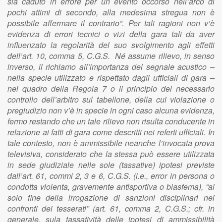
sia caduto in errore per un evento occorso nell’arco di
pochi attimi di secondo, alla medesima stregua non è
possibile affermare il contrario”. Per tali ragioni non v’è
evidenza di errori tecnici o vizi della gara tali da aver
influenzato la regolarità del suo svolgimento agli effetti
dell’art. 10, comma 5, C.G.S. Né assume rilievo, in senso
inverso, il richiamo all’importanza del segnale acustico –
nella specie utilizzato e rispettato dagli ufficiali di gara –
nel quadro della Regola 7 o il principio del necessario
controllo dell’arbitro sul tabellone, della cui violazione o
pregiudizio non v’è in specie in ogni caso alcuna evidenza,
fermo restando che un tale rilievo non risulta conducente in
relazione ai fatti di gara come descritti nei referti ufficiali. In
tale contesto, non è ammissibile neanche l’invocata prova
televisiva, considerato che la stessa può essere utilizzata
in sede giudiziale nelle sole (tassative) ipotesi previste
dall’art. 61, commi 2, 3 e 6, C.G.S. (i.e., error in persona o
condotta violenta, gravemente antisportiva o blasfema), “al
solo fine della irrogazione di sanzioni disciplinari nei
confronti dei tesserati” (art. 61, comma 2, C.G.S.; cfr. in
generale, sula tassatività delle ipotesi di ammissibilità