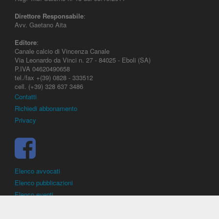
Direttore Responsabile
:
Avv. Gaetano Aita
Editore
:
Canale calcio di Vincenza Canale
Via Leonardo da Vinci n. 27 - 84025 - Eboli (SA)
P.IVA 04620490658
tel./fax +(39) 0828 - 333512
cell. (+39) 328 637 3486
Contatti
Richiedi abbonamento
Privacy
Elenco avvocati
Elenco pubblicazioni
Elenco eventi