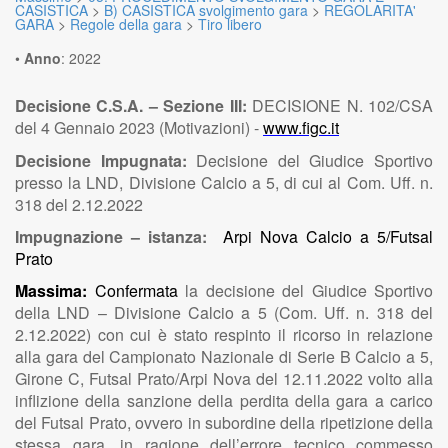
CASISTICA
>
B) CASISTICA svolgimento gara
>
REGOLARITA'
GARA
>
Regole della gara
>
Tiro libero
•
Anno
:
2022
Decisione C.S.A. – Sezione III:
DECISIONE N. 102/CSA
del 4 Gennaio 2023 (Motivazioni) -
www.figc.it
Decisione Impugnata:
Decisione del Giudice Sportivo
presso la LND, Divisione Calcio a 5, di cui al Com. Uff. n.
318 del 2.12.2022
Impugnazione – istanza:
Arpi Nova Calcio a 5/Futsal
Prato
Massima:
Confermata
la decisione del Giudice Sportivo
della LND – Divisione Calcio a 5 (Com. Uff. n. 318 del
2.12.2022) con cui è stato respinto il ricorso in relazione
alla gara del Campionato Nazionale di Serie B Calcio a 5,
Girone C, Futsal Prato/Arpi Nova del 12.11.2022 volto alla
inflizione della sanzione della perdita della gara a carico
del Futsal Prato, ovvero in subordine della ripetizione della
stessa gara, in ragione dell’errore tecnico commesso