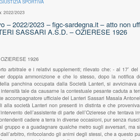
 GIUSTIZIA SPORTIVA
a
:
2022/2023
 2022/2023 – figc-sardegna.it – atto non uff
LANTERI SASSARI A.S.D. – OZIERESE 1926
 - OZIERESE 1926
apporto arbitrale e i relativi supplementi; rilevato che: - al 17’
r doppia ammonizione e che lo stesso, dopo la notifica de
ella panchina occupata dalla Società Lanteri, si avvicinava a
 intensità tale da causarne la contestuale pesante caduta a te
te accompagnatore ufficiale del Lanteri Sassari Masala Antonello,
li alla società Lanteri non presenti in distinta e che proveniv
ntervento dell’assistente di parte dell’Ozierese che tentava inva
ntendenti cadere a terra in diverse occasioni, pur senza riuscir
gruppo e a guadagnare qualche metro sugli avversari, ma si vo
 dall’arbitro, rinfocolando gli animi degli stessi, che a quest