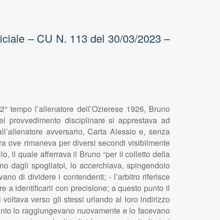
iciale – CU N. 113 del 30/03/2023 –
 del 2° tempo l’allenatore dell’Ozierese 1926, Bruno
l provvedimento disciplinare si apprestava ad
ll’allenatore avversario, Carta Alessio e, senza
rra ove rimaneva per diversi secondi visibilmente
 il quale afferrava il Bruno “per il colletto della
ano dagli spogliatoi, lo accerchiava, spingendolo
no di dividere i contendenti; - l’arbitro riferisce
e a identificarli con precisione; a questo punto il
ltava verso gli stessi urlando al loro indirizzo
o punto lo raggiungevano nuovamente e lo facevano