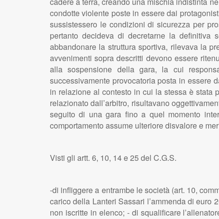
cadere a terra, creando una mischia indistinta nell
condotte violente poste in essere dai protagonisti;
sussistessero le condizioni di sicurezza per pro
pertanto decideva di decretarne la definitiva s
abbandonare la struttura sportiva, rilevava la pr
avvenimenti sopra descritti devono essere ritenut
alla sospensione della gara, la cui responsa
successivamente provocatoria posta in essere da
in relazione al contesto in cui la stessa è stata
relazionato dall’arbitro, risultavano oggettivame
seguito di una gara fino a quel momento interp
comportamento assume ulteriore disvalore e mer
Visti gli artt. 6, 10, 14 e 25 del C.G.S.
-di infliggere a entrambe le società (art. 10, com
carico della Lanteri Sassari l’ammenda di euro 200
non iscritte in elenco; - di squalificare l’allena