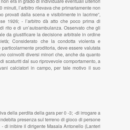
 non era in grado di individuare eventuali ulteriori
 10 minuti, l’arbitro rilevava che primariamente non
o provati dalla scena e visibilmente in lacrime”,
rese 1926; - l’arbitro dà atto che poco prima di
i di rito e di un’autoambulanza. Osservato che gli
e da giustificare la decisione arbitrale in ordine
cietà; Considerato che la condotta violenta e
particolarmente proditoria, deve essere valutata
rano coinvolti diversi minori che, anche da quanto
odi scaturiti dal suo riprovevole comportamento, a
ani calciatori in campo, per tale motivo il suo
a della perdita della gara per 0 -3; -di irrogare a
l’indebita presenza sul terreno di gioco di persone
- di inibire il dirigente Masala Antonello (Lanteri