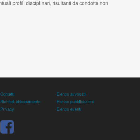
tuali profili disciplinari, risultanti da condotte non
Contatti
Elenco avvocati
Richiedi abbonamento
Elenco pubblicazioni
Privacy
Elenco eventi