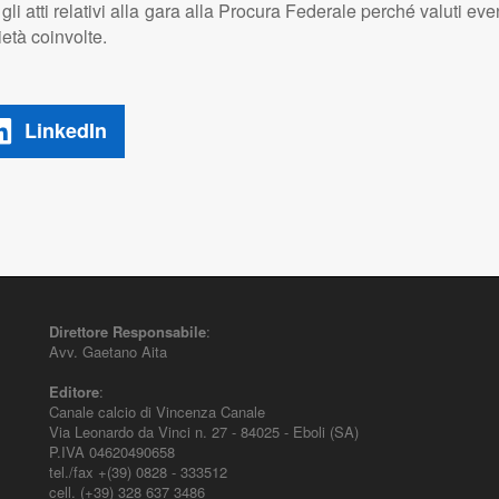
i gli atti relativi alla gara alla Procura Federale perché valuti even
ietà coinvolte.
LinkedIn
Direttore Responsabile
:
Avv. Gaetano Aita
Editore
:
Canale calcio di Vincenza Canale
Via Leonardo da Vinci n. 27 - 84025 - Eboli (SA)
P.IVA 04620490658
tel./fax +(39) 0828 - 333512
cell. (+39) 328 637 3486