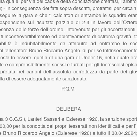
a quale, per via del caos e della concitazione creatasi, l’arbitro
 - in conseguenza dei fatti sopra descritti, protrattisi per circa
seguire la gara e che “i calciatori di entrambe le squadre eran
ospensione sul risultato parziale di 2-3 in favore dell’Ozie
esenza delle forze dell’ordine, intervenute per gli accertament
i incontrovertibilmente ed obiettivamente di estrema gravità, tal
bilità è indubitabilmente da attribuire ad entrambe le so
ll’allenatore Bruno Riccardo Angelo, di per sé intrinsecamente 
 posta in essere, quella di una gara di Under 15, nella quale e
nte e comprensibilmente scossi e turbati per gli incresciosi epis
retata nei canoni dell’assoluta correttezza da parte dei giov
ita di essere adeguatamente sanzionato.
P.Q.M.
DELIBERA
ma 3 C.G.S.), Lanteri Sassari e Ozierese 1926, la sanzione sportiv
,00 per la condotta dei propri tesserati non identificati e per 
tore Bruno Riccardo Angelo (Ozierese 1926) a tutto il 30.04.2024; 