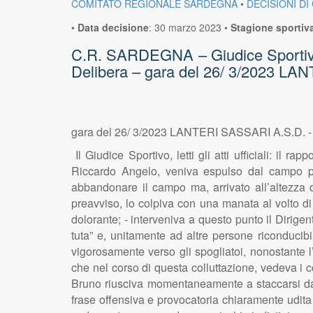
COMITATO REGIONALE SARDEGNA
•
DECISIONI DI
•
Data decisione
:
30 marzo 2023
•
Stagione sportiv
C.R. SARDEGNA – Giudice Sportivo –
Delibera – gara del 26/ 3/2023 
gara del 26/ 3/2023 LANTERI SASSARI A.S.D.
Il Giudice Sportivo, letti gli atti ufficiali: il r
Riccardo Angelo, veniva espulso dal campo pe
abbandonare il campo ma, arrivato all’altezza d
preavviso, lo colpiva con una manata al volto di
dolorante; - interveniva a questo punto il Dirigen
tuta” e, unitamente ad altre persone riconducibi
vigorosamente verso gli spogliatoi, nonostante l’i
che nel corso di questa colluttazione, vedeva i co
Bruno riusciva momentaneamente a staccarsi dal 
frase offensiva e provocatoria chiaramente udita