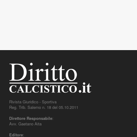
Rivista Giuridico - Sportiva
Reg. Trib. Salerno n. 18 del 05.10.2011
Direttore Responsabile
:
Avv. Gaetano Aita
Editore
: