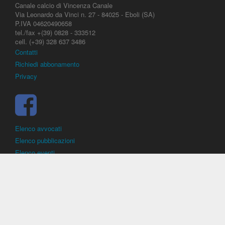
Canale calcio di Vincenza Canale
Via Leonardo da Vinci n. 27 - 84025 - Eboli (SA)
P.IVA 04620490658
tel./fax +(39) 0828 - 333512
cell. (+39) 328 637 3486
Contatti
Richiedi abbonamento
Privacy
Elenco avvocati
Elenco pubblicazioni
Elenco eventi
DirittoCalcistico.it
è il portale giuridico - normativo di riferimento per il
diritto sportivo. E' diretto alla società, al calciatore, all'agente
(procuratore), all'allenatore e contiene norme, regolamenti, decisioni,
sentenze e una banca dati di giurisprudenza di giustizia sportiva.
Contiene informazioni inerenti norme, decisioni, regolamenti, sentenze,