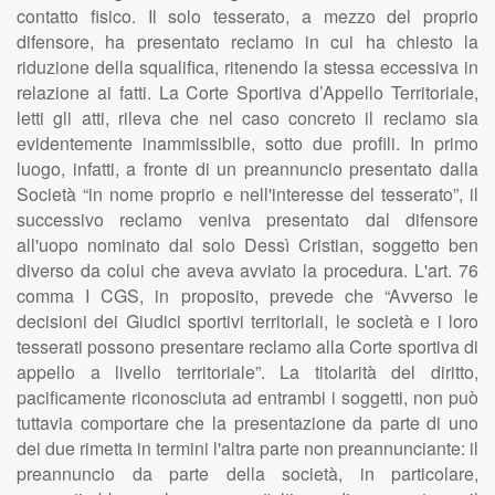
contatto fisico. Il solo tesserato, a mezzo del proprio
difensore, ha presentato reclamo in cui ha chiesto la
riduzione della squalifica, ritenendo la stessa eccessiva in
relazione ai fatti. La Corte Sportiva d’Appello Territoriale,
letti gli atti, rileva che nel caso concreto il reclamo sia
evidentemente inammissibile, sotto due profili. In primo
luogo, infatti, a fronte di un preannuncio presentato dalla
Società “in nome proprio e nell'interesse del tesserato”, il
successivo reclamo veniva presentato dal difensore
all'uopo nominato dal solo Dessì Cristian, soggetto ben
diverso da colui che aveva avviato la procedura. L'art. 76
comma I CGS, in proposito, prevede che “Avverso le
decisioni dei Giudici sportivi territoriali, le società e i loro
tesserati possono presentare reclamo alla Corte sportiva di
appello a livello territoriale”. La titolarità del diritto,
pacificamente riconosciuta ad entrambi i soggetti, non può
tuttavia comportare che la presentazione da parte di uno
dei due rimetta in termini l'altra parte non preannunciante: il
preannuncio da parte della società, in particolare,