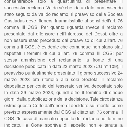
consentirebbe solo a quest'ultima di presentare il
successivo reclamo. Va da sé che, da un lato, non essendo
stato seguito da valido reclamo, il preavviso della Società
Castiadas deve ritenersi inammissibile ai sensi dell'art. 76
comma III CGS. Per quanto riguarda invece il reclamo
presentato dal difensore nell'interesse del Dessì, oltre a
non essere stato preceduto dal preavviso di cui all'art. 76
comma II CGS, è evidente che comunque non siano stati
rispettati i termini di cui all'art. 76 comma III CGS: per
stessa ammissione del reclamante, a fronte di una
decisione pubblicata in data 23 marzo 2023 (CU n° 109), il
preavviso puntualmente presentato il giorno successivo 24
marzo 2023 era riferibile alla sola Società. Il reclamo
depositato per conto del tesserato veniva depositato solo
in data 29 marzo 2023, quindi oltre il termine di cinque
giorni dalla pubblicazione della decisione. Tale circostanza
esime questa Corte dall'onere di decidere sul merito, come
previsto espressamente dal CGS al citato art. 76 comma III
CGS: “In caso di mancato deposito del reclamo nel termine
indicato, la Corte sportiva di appello non è tenuta a