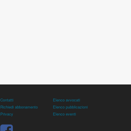
Contatti
Elenco avvocati
Richiedi abbonamento
Elenco pubblicazioni
Privacy
Elenco eventi