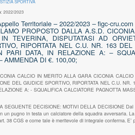
USTIZIA SPORTIVA
a
:
2022/2023
ello Territoriale – 2022/2023 – figc-cru.com 
 RECLAMO PROPOSTO DALLA A.S.D. CICONI
N TEVERINA, DISPUTATASI AD ORVIET
TIVO, RIPORTATA NEL C.U. NR. 163 DE
IN PARI DATA, IN RELAZIONE A: – SQ
 AMMENDA DI €. 100,00;
CONIA CALCIO IN MERITO ALLA GARA CICONIA CALCIO 
SIONE DEL GIUDICE SPORTIVO, RIPORTATA NEL C.U. NR
N RELAZIONE A: - SQUALIFICA CALCIATORE PAGNOTTA MAS
SEGUENTE DECISIONE: MOTIVI DELLA DECISIONE Dal referto
n un pugno in testa un calciatore della squadra avversaria. La
l’art. 38 CGS e come tale è meritevole di integrale conferma. E’