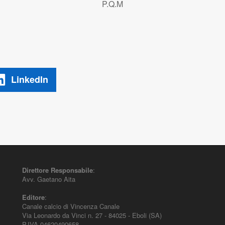
P.Q.M
LinkedIn
Direttore Responsabile
:
Avv. Gaetano Aita
Editore
:
Canale calcio di Vincenza Canale
Via Leonardo da Vinci n. 27 - 84025 - Eboli (SA)
P.IVA 04620490658