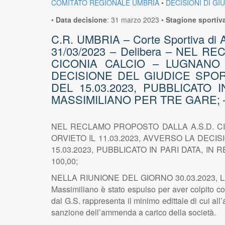
COMITATO REGIONALE UMBRIA
•
DECISIONI DI GI
•
Data decisione
:
31 marzo 2023
•
Stagione sportiv
C.R. UMBRIA – Corte Sportiva di App
31/03/2023 – Delibera – NEL
CICONIA CALCIO – LUGNANO I
DECISIONE DEL GIUDICE SPOR
DEL 15.03.2023, PUBBLICATO 
MASSIMILIANO PER TRE GARE; –
NEL RECLAMO PROPOSTO DALLA A.S.D. CI
ORVIETO IL 11.03.2023, AVVERSO LA DECI
15.03.2023, PUBBLICATO IN PARI DATA, I
100,00;
NELLA RIUNIONE DEL GIORNO 30.03.2023, LA 
Massimiliano è stato espulso per aver colpito co
dal G.S. rappresenta il minimo edittale di cui al
sanzione dell’ammenda a carico della società.