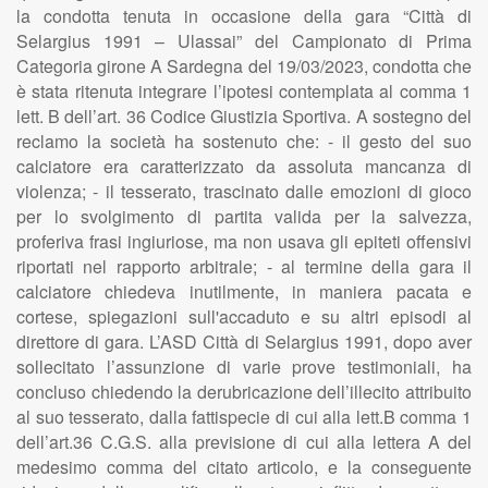
la condotta tenuta in occasione della gara “Città di
Selargius 1991 – Ulassai” del Campionato di Prima
Categoria girone A Sardegna del 19/03/2023, condotta che
è stata ritenuta integrare l’ipotesi contemplata al comma 1
lett. B dell’art. 36 Codice Giustizia Sportiva. A sostegno del
reclamo la società ha sostenuto che: - il gesto del suo
calciatore era caratterizzato da assoluta mancanza di
violenza; - il tesserato, trascinato dalle emozioni di gioco
per lo svolgimento di partita valida per la salvezza,
proferiva frasi ingiuriose, ma non usava gli epiteti offensivi
riportati nel rapporto arbitrale; - al termine della gara il
calciatore chiedeva inutilmente, in maniera pacata e
cortese, spiegazioni sull'accaduto e su altri episodi al
direttore di gara. L’ASD Città di Selargius 1991, dopo aver
sollecitato l’assunzione di varie prove testimoniali, ha
concluso chiedendo la derubricazione dell’illecito attribuito
al suo tesserato, dalla fattispecie di cui alla lett.B comma 1
dell’art.36 C.G.S. alla previsione di cui alla lettera A del
medesimo comma del citato articolo, e la conseguente