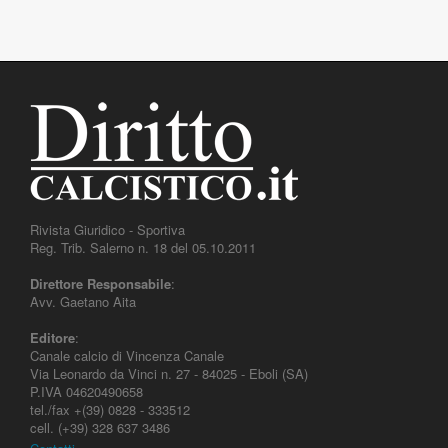
Rivista Giuridico - Sportiva
Reg. Trib. Salerno n. 18 del 05.10.2011
Direttore Responsabile
:
Avv. Gaetano Aita
Editore
:
Canale calcio di Vincenza Canale
Via Leonardo da Vinci n. 27 - 84025 - Eboli (SA)
P.IVA 04620490658
tel./fax +(39) 0828 - 333512
cell. (+39) 328 637 3486