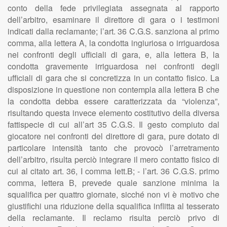
conto della fede privilegiata assegnata al rapporto
dell’arbitro, esaminare il direttore di gara o i testimoni
indicati dalla reclamante; l’art. 36 C.G.S. sanziona al primo
comma, alla lettera A, la condotta ingiuriosa o irriguardosa
nei confronti degli ufficiali di gara, e, alla lettera B, la
condotta gravemente irriguardosa nei confronti degli
ufficiali di gara che si concretizza in un contatto fisico. La
disposizione in questione non contempla alla lettera B che
la condotta debba essere caratterizzata da “violenza”,
risultando questa invece elemento costitutivo della diversa
fattispecie di cui all’art 35 C.G.S. Il gesto compiuto dal
giocatore nei confronti del direttore di gara, pure dotato di
particolare intensità tanto che provocò l’arretramento
dell’arbitro, risulta perciò integrare il mero contatto fisico di
cui al citato art. 36, I comma lett.B; - l’art. 36 C.G.S. primo
comma, lettera B, prevede quale sanzione minima la
squalifica per quattro giornate, sicché non vi è motivo che
giustifichi una riduzione della squalifica inflitta al tesserato
della reclamante. Il reclamo risulta perciò privo di