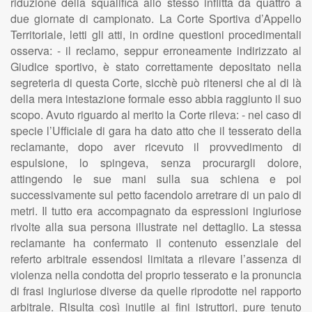
riduzione della squalifica allo stesso inflitta da quattro a
due giornate di campionato. La Corte Sportiva d’Appello
Territoriale, letti gli atti, in ordine questioni procedimentali
osserva: - il reclamo, seppur erroneamente indirizzato al
Giudice sportivo, è stato correttamente depositato nella
segreteria di questa Corte, sicchè può ritenersi che al di là
della mera intestazione formale esso abbia raggiunto il suo
scopo. Avuto riguardo al merito la Corte rileva: - nel caso di
specie l’Ufficiale di gara ha dato atto che il tesserato della
reclamante, dopo aver ricevuto il provvedimento di
espulsione, lo spingeva, senza procurargli dolore,
attingendo le sue mani sulla sua schiena e poi
successivamente sul petto facendolo arretrare di un paio di
metri. Il tutto era accompagnato da espressioni ingiuriose
rivolte alla sua persona illustrate nel dettaglio. La stessa
reclamante ha confermato il contenuto essenziale del
referto arbitrale essendosi limitata a rilevare l’assenza di
violenza nella condotta del proprio tesserato e la pronuncia
di frasi ingiuriose diverse da quelle riprodotte nel rapporto
arbitrale. Risulta così inutile ai fini istruttori, pure tenuto