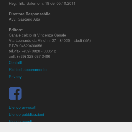
Reg. Trib. Salerno n. 18 del 05.10.2011
Direttore Responsabile
:
Avv. Gaetano Aita
Editore
:
Canale calcio di Vincenza Canale
Via Leonardo da Vinci n. 27 - 84025 - Eboli (SA)
P.IVA 04620490658
tel./fax +(39) 0828 - 333512
cell. (+39) 328 637 3486
Contatti
Richiedi abbonamento
Privacy
Elenco avvocati
Elenco pubblicazioni
Elenco eventi