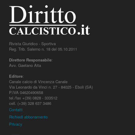
Rivista Giuridico - Sportiva
Reg. Trib. Salerno n. 18 del 05.10.2011
Direttore Responsabile
:
Avv. Gaetano Aita
Editore
:
Canale calcio di Vincenza Canale
Via Leonardo da Vinci n. 27 - 84025 - Eboli (SA)
P.IVA 04620490658
tel./fax +(39) 0828 - 333512
cell. (+39) 328 637 3486
Contatti
Richiedi abbonamento
Privacy