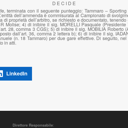
D E C I D E
igrafe, terminata con il seguente punteggio: Tammaro – Sportin
ntità dell’ammenda è commisurata al Campionato di svolgimen
ura di proprietà dell’arbitro, se richiesto e documentato, tenend
R Molise; 4) di inibire il sig. MORELLI Pasquale (Presidente 
l’art. 28, comma 3 CGS); 5) di inibire il sig. MOBILIA Roberto (
posto dall’art. 36, comma 2 lettera b); 6) di inibire il sig. IAD
nuele (n. 18 Tammaro) per due gare effettive. Di seguito, nel r
 in atti.
LinkedIn
Direttore Responsabile
: