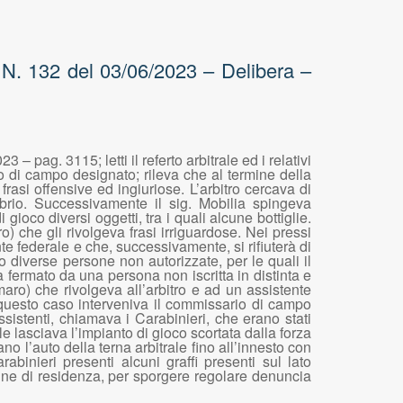
 N. 132 del 03/06/2023 – Delibera –
– pag. 3115; letti il referto arbitrale ed i relativi
io di campo designato; rileva che al termine della
rasi offensive ed ingiuriose. L’arbitro cercava di
librio. Successivamente il sig. Mobilia spingeva
 gioco diversi oggetti, tra i quali alcune bottiglie.
) che gli rivolgeva frasi irriguardose. Nei pressi
te federale e che, successivamente, si rifiuterà di
o diverse persone non autorizzate, per le quali il
a fermato da una persona non iscritta in distinta e
ro) che rivolgeva all’arbitro e ad un assistente
in questo caso interveniva il commissario di campo
ssistenti, chiamava i Carabinieri, che erano stati
le lasciava l’impianto di gioco scortata dalla forza
ano l’auto della terna arbitrale fino all’innesto con
binieri presenti alcuni graffi presenti sul lato
omune di residenza, per sporgere regolare denuncia