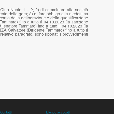
g Club Nuoto 1 – 2; 2) di comminare alla società
to della gara; 3) di fare obbligo alla medesima
o conto della deliberazione e della quantificazione
Tammaro) fino a tutto il 04.10.2023 (la sanzione
Allenatore Tammaro) fino a tutto il 04.10.2023 (la
ANZA Salvatore (Dirigente Tammaro) fino a tutto il
elativo paragrafo, sono riportati i provvedimenti
Contatti
Elenco avvocati