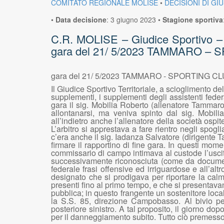
COMITATO REGIONALE MOLISE
•
DECISIONI DI GI
•
Data decisione
:
3 giugno 2023
•
Stagione sportiva
C.R. MOLISE – Giudice Sportivo – 2
gara del 21/ 5/2023 TAMMARO 
gara del 21/ 5/2023 TAMMARO - SPORTING 
Il Giudice Sportivo Territoriale, a scioglimento del
supplementi, i supplementi degli assistenti feder
gara il sig. Mobilia Roberto (allenatore Tammaro)
allontanarsi, ma veniva spinto dal sig. Mobilia
all’indietro anche l’allenatore della società ospite
L’arbitro si apprestava a fare rientro negli spog
c’era anche il sig. Iadanza Salvatore (dirigente T
firmare il rapportino di fine gara. In questi mom
commissario di campo intimava al custode l’uscita.
successivamente riconosciuta (come da documenta
federale frasi offensive ed irriguardose e all’al
designato che si prodigava per riportare la calma
presenti fino al primo tempo, e che si presentavano
pubblica; in questo frangente un sostenitore locale 
la S.S. 85, direzione Campobasso. Al bivio per 
posteriore sinistro. A tal proposito, il giorno d
per il danneggiamento subito. Tutto ciò premess