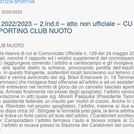
USTIZIA SPORTIVA
:
2022/2023
022/2023 – 2.lnd.it – atto non ufficiale – CU
– SPORTING CLUB NUOTO
CLUB NUOTO
la riserva di cui al Comunicato Ufficiale n. 129 del 24 maggio 2023 
ali, nonché il rapporto ed i relativi supplementi del commissar
 raggiungeva correndo l’arbitro a centrocampo e gli rivolgeva f
 alle spalle dietro la schiena, provocando perdita dell’equi
. In questo frangente, sostenitori locali lanciavano sul terreno di
liatoi e veniva avvicinato dal sig. Bravi Emanuele (n. 18 Tammaro
ammaro) che rivolgeva frasi offensive all’arbitro e ad un assisten
enti entravano nel recinto di gioco da un cancello lasciato apert
 Arrivato finalmente nei pressi degli spogliatoi, l’arbitro veniv
zione in atti) quale sig. Morelli Pasquale (Presidente Tamma
tro assistente federale un insulto per motivi di colore. Anche 
. Rientrato nel proprio spogliatoio, l’arbitro, insieme ai due a
 dopo circa 30’. Sbrigate le formalità post gara, la terna arbitra
tirava un forte calcio all’auto dell’arbitro. I Carabinieri scortav
Campolattaro l’arbitro fermava l’auto e faceva notare ai Cara
opo l’arbitro si recava presso la Stazione dei Carabinieri del c
o