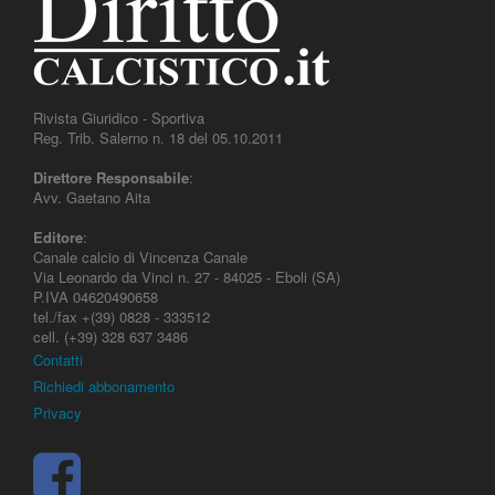
Rivista Giuridico - Sportiva
Reg. Trib. Salerno n. 18 del 05.10.2011
Direttore Responsabile
:
Avv. Gaetano Aita
Editore
:
Canale calcio di Vincenza Canale
Via Leonardo da Vinci n. 27 - 84025 - Eboli (SA)
P.IVA 04620490658
tel./fax +(39) 0828 - 333512
cell. (+39) 328 637 3486
Contatti
Richiedi abbonamento
Privacy