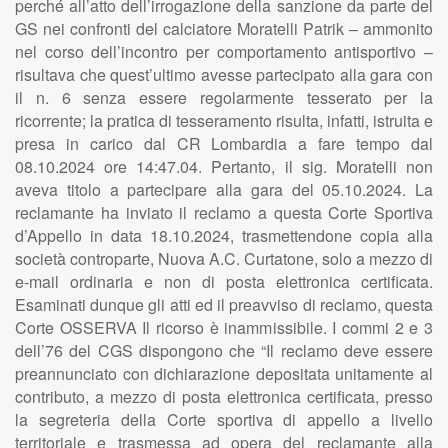
perché all’atto dell’irrogazione della sanzione da parte del
GS nei confronti del calciatore Moratelli Patrik – ammonito
nel corso dell’incontro per comportamento antisportivo –
risultava che quest’ultimo avesse partecipato alla gara con
il n. 6 senza essere regolarmente tesserato per la
ricorrente; la pratica di tesseramento risulta, infatti, istruita e
presa in carico dal CR Lombardia a fare tempo dal
08.10.2024 ore 14:47.04. Pertanto, il sig. Moratelli non
aveva titolo a partecipare alla gara del 05.10.2024. La
reclamante ha inviato il reclamo a questa Corte Sportiva
d’Appello in data 18.10.2024, trasmettendone copia alla
società controparte, Nuova A.C. Curtatone, solo a mezzo di
e-mail ordinaria e non di posta elettronica certificata.
Esaminati dunque gli atti ed il preavviso di reclamo, questa
Corte OSSERVA Il ricorso è inammissibile. I commi 2 e 3
dell’76 del CGS dispongono che “Il reclamo deve essere
preannunciato con dichiarazione depositata unitamente al
contributo, a mezzo di posta elettronica certificata, presso
la segreteria della Corte sportiva di appello a livello
territoriale e trasmessa ad opera del reclamante alla