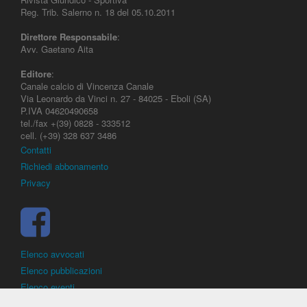
Reg. Trib. Salerno n. 18 del 05.10.2011
Direttore Responsabile
:
Avv. Gaetano Aita
Editore
:
Canale calcio di Vincenza Canale
Via Leonardo da Vinci n. 27 - 84025 - Eboli (SA)
P.IVA 04620490658
tel./fax +(39) 0828 - 333512
cell. (+39) 328 637 3486
Contatti
Richiedi abbonamento
Privacy
Elenco avvocati
Elenco pubblicazioni
Elenco eventi