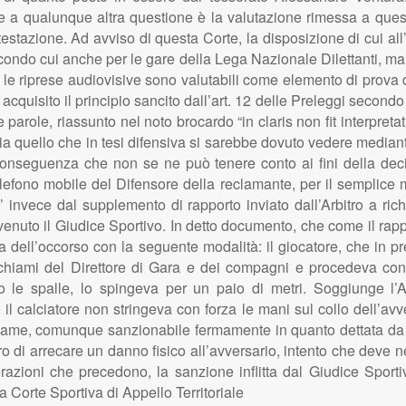
 qualunque altra questione è la valutazione rimessa a questa 
testazione. Ad avviso di questa Corte, la disposizione di cui al
condo cui anche per le gare della Lega Nazionale Dilettanti, ma 
, le riprese audiovisive sono valutabili come elemento di prova d
cquisito il principio sancito dall’art. 12 delle Preleggi secondo cu
le parole, riassunto nel noto brocardo “in claris non fit interpre
ssia quello che in tesi difensiva si sarebbe dovuto vedere median
conseguenza che non se ne può tenere conto ai fini della dec
lefono mobile del Difensore della reclamante, per il semplice mo
E’ invece dal supplemento di rapporto inviato dall’Arbitro a r
venuto il Giudice Sportivo. In detto documento, che come il rappo
dell’occorso con la seguente modalità: il giocatore, che in pr
richiami del Direttore di Gara e dei compagni e procedeva con 
 le spalle, lo spingeva per un paio di metri. Soggiunge l’A
l calciatore non stringeva con forza le mani sul collo dell’avv
esame, comunque sanzionabile fermamente in quanto dettata da u
iaro di arrecare un danno fisico all’avversario, intento che de
erazioni che precedono, la sanzione inflitta dal Giudice Sporti
Corte Sportiva di Appello Territoriale