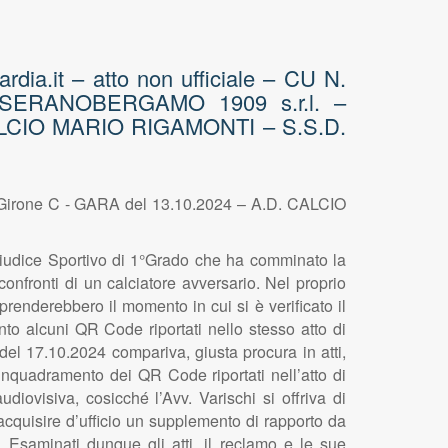
dia.it – atto non ufficiale – CU N.
CISERANOBERGAMO 1909 s.r.l. –
 CALCIO MARIO RIGAMONTI – S.S.D.
Girone C - GARA del 13.10.2024 – A.D. CALCIO
dice Sportivo di 1°Grado che ha comminato la
onfronti di un calciatore avversario. Nel proprio
iprenderebbero il momento in cui si è verificato il
ento alcuni QR Code riportati nello stesso atto di
el 17.10.2024 compariva, giusta procura in atti,
inquadramento dei QR Code riportati nell’atto di
iovisiva, cosicché l’Avv. Varischi si offriva di
 acquisire d’ufficio un supplemento di rapporto da
. Esaminati dunque gli atti, il reclamo e le sue