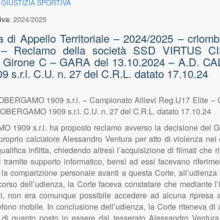
 GIUSTIZIA SPORTIVA
iva
:
2024/2025
 Appello Territoriale – 2024/2025 – crlombar
ra – Reclamo della società SSD VIRTUS 
e – Girone C – GARA del 13.10.2024 – A.D.
l. C.U. n. 27 del C.R.L. datato 17.10.24
RGAMO 1909 s.r.l. – Campionato Allievi Reg.U17 Elite – 
GAMO 1909 s.r.l. C.U. n. 27 del C.R.L. datato 17.10.24
9 s.r.l. ha proposto reclamo avverso la decisione del Giu
proprio calciatore Alessandro Ventura per atto di violenza nei c
alifica inflitta, chiedendo altresì l’acquisizione di filmati che r
ti tramite supporto informatico, bensì ad essi facevano riferim
la comparizione personale avanti a questa Corte, all’udienza d
 corso dell’udienza, la Corte faceva constatare che mediante l’
vi, non era comunque possibile accedere ad alcuna ripresa aud
lefono mobile. In conclusione dell’udienza, la Corte riteneva di
a di quanto posto in essere dal tesserato Alessandro Ventura