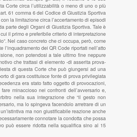
Corte circa l’utilizzabilità o meno di uno o più
l’art. 61 comma 6 del Codice di Giustizia Sportiva
con la limitazione circa l’accertamento di episodi
a parte degli Organi di Giustizia Sportiva. Tale è
i il primo e preferibile criterio di interpretazione
tatio”. Nel caso concreto che ci occupa, però, come
te l’inquadramento dei QR Code riportati nell’atto
isione, non potendosi a tale ultimo fine neppure
tivo che trattasi di elemento -di asserita prova-
ichiesta di questa Corte che può giungersi ad una
rto di gara costituisce fonte di prova privilegiata
ecedenza era stato fatto oggetto di provocazioni,
fare minaccioso nei confronti dell’avversario e,
rbitro nella sua integrazione che “il gesto non
ersario, ma lo spingeva facendolo arretrare di un
n’istintiva ma non giustificabile reazione anche
ve necessariamente connotare la condotta che possa
vo può essere ridotta nella squalifica sino al 15