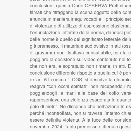
conclusioni, questa Corte OSSERVA Preliminare a
filmati che ritraggano la scena oggetto della con
enuncia in maniera inequivocabile il principio se
di violenza o di utilizzo di espressione blasfema
l’enunciazione letterale della norma, dandosi per a
delle norme è quello del significato letterale del
già premesso, il materiale audiovisivo in atti (o
di gravame) non risultava consultabile, con la 
poggiare la decisione sul video contenuto nel te
che non era, e soprattutto non rimane, in atti. 
conclusione differente rispetto a quella cui è per
ex art. 61 comma 1 CGS, si descrive la dinamica 
reagiva “con occhi spiritati”, non recependo i 
poggiandogli le mani alla base del collo verso
rappresentava una violenza esagerata in quanto i
paio di metri”. Ne discende che nell’azione in 
perché incontrollata, non si ravvisa l’intento ch
essere definita violenta. Alla luce delle consid
novembre 2024. Tanto premesso e ritenuto questa 