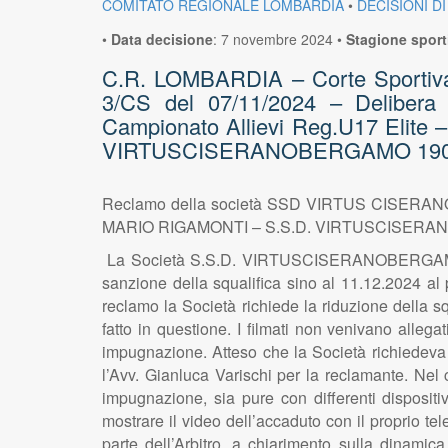
COMITATO REGIONALE LOMBARDIA
•
DECISIONI DI
•
Data decisione
:
7 novembre 2024
•
Stagione sport
C.R. LOMBARDIA – Corte Sportiva di
3/CS del 07/11/2024 – Delibe
Campionato Allievi Reg.U17 Elit
VIRTUSCISERANOBERGAMO 1909 s.r.
Reclamo della società SSD VIRTUS CISERANOBE
MARIO RIGAMONTI – S.S.D. VIRTUSCISERANOBER
La Società S.S.D. VIRTUSCISERANOBERGAMO 190
sanzione della squalifica sino al 11.12.2024 al 
reclamo la Società richiede la riduzione della squ
fatto in questione. I filmati non venivano allega
impugnazione. Atteso che la Società richiedeva 
l’Avv. Gianluca Varischi per la reclamante. Nel
impugnazione, sia pure con differenti dispositi
mostrare il video dell’accaduto con il proprio te
parte dell’Arbitro, a chiarimento sulla dinamic