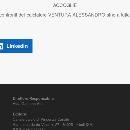
ACCOGLIE
 nei confronti del calciatore VENTURA ALESSANDRO sino a tutto
LinkedIn
Direttore Responsabile
:
Avv. Gaetano Aita
Editore
:
Canale calcio di Vincenza Canale
Via Leonardo da Vinci n. 27 - 84025 - Eboli (SA)
P.IVA 04620490658