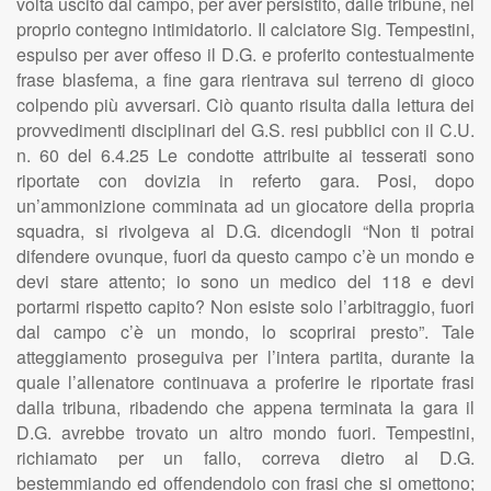
volta uscito dal campo, per aver persistito, dalle tribune, nel
proprio contegno intimidatorio. Il calciatore Sig. Tempestini,
espulso per aver offeso il D.G. e proferito contestualmente
frase blasfema, a fine gara rientrava sul terreno di gioco
colpendo più avversari. Ciò quanto risulta dalla lettura dei
provvedimenti disciplinari del G.S. resi pubblici con il C.U.
n. 60 del 6.4.25 Le condotte attribuite ai tesserati sono
riportate con dovizia in referto gara. Posi, dopo
un’ammonizione comminata ad un giocatore della propria
squadra, si rivolgeva al D.G. dicendogli “Non ti potrai
difendere ovunque, fuori da questo campo c’è un mondo e
devi stare attento; io sono un medico del 118 e devi
portarmi rispetto capito? Non esiste solo l’arbitraggio, fuori
dal campo c’è un mondo, lo scoprirai presto”. Tale
atteggiamento proseguiva per l’intera partita, durante la
quale l’allenatore continuava a proferire le riportate frasi
dalla tribuna, ribadendo che appena terminata la gara il
D.G. avrebbe trovato un altro mondo fuori. Tempestini,
richiamato per un fallo, correva dietro al D.G.
bestemmiando ed offendendolo con frasi che si omettono;