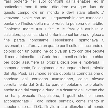
frasi proferite nei suoi confronti dall’allenatore, ed in
particolare “non ti potrai difendere ovunque…fuori da
questo campo c’è un mondo e devi stare attento…”
venivano rivolte con toni inequivocabilmente minacciosi
puntando l’indice della mano verso la persona dell’arbitro.
Conferma inoltre tutti i fatti e le frasi già attribuiti al
calciatore, specificando che rientrato sul terreno di gioco a
fine partita nonostante l’espulsione, spintonava 3
avversari; ne afferrava un quarto per il collo minacciando di
colpirlo con un pugno; ne colpiva un altro con due pedate
di media intensità. La Corte ha elementi sufficienti e chiari
per poter assumere la propria decisione e motivarla. Il
comportamento, l’atteggiamento e dunque le frasi proferite
dal Sig. Posi, assumono senza dubbio la connotazione di
condotta dal contegno intimidatorio, come rilevato
correttamente dal G.S.. Le parole ripetutamente proferite,
anche fuori dal campo e dunque a distanza dall’evento che
ne ha provocato l’espulsione; i gesti che le hanno
accompagnate (il dito indice puntato), come riferito in
supplemento dal D.G.; l’invito a fare attenzione al mondo