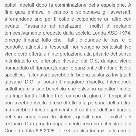
epiteti ripetuti dopo la comminazione della espulsione. A
fine gara entrava in campo e spintonava gli avversari,
afferrandone uno per il collo e colpendone un altro con
pedate. Passando ad analizzare i motivi di reclamo
tempestivamente proposto dalla società Londa ASD 1974,
emerge innanzi tutto che i fatti, e dunque le frasi e le
condotte, attribuiti ai tesserati, non vengono contestati. Ne
viene però offerta un’interpretazione atta privarle del senso
intimidatorio ed offensivo rilevate dal G.S, dunque viene
domandato di riproporzionare le sanzioni e di ridurle. Nello
specifico: l’allenatore avrebbe in buona sostanza invitato il
giovane D.G. a portargli maggiore rispetto, intendendo
sottolineare a suo beneficio che esistono questioni molto
più importanti al di fuori del campo da gioco. Il Tempestini
non avrebbe rivolto offese dirette alla persona dell’arbitro,
ma avrebbe inteso esprimersi nei confronti dell’arbitraggio
nel suo complesso. In sintesi, questi sono i motivi del
reclamo. Con proprio supplemento reso su richiesta della
Corte, in data 5.5.2025. il D.G. precisa innanzi tutto che le