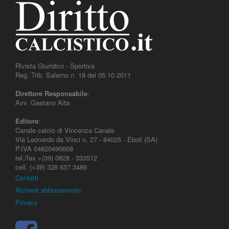
Rivista Giuridico - Sportiva
Reg. Trib. Salerno n. 18 del 05.10.2011
Direttore Responsabile
:
Avv. Gaetano Aita
Editore
:
Canale calcio di Vincenza Canale
Via Leonardo da Vinci n. 27 - 84025 - Eboli (SA)
P.IVA 04620490658
tel./fax +(39) 0828 - 333512
cell. (+39) 328 637 3486
Contatti
Richiedi abbonamento
Privacy