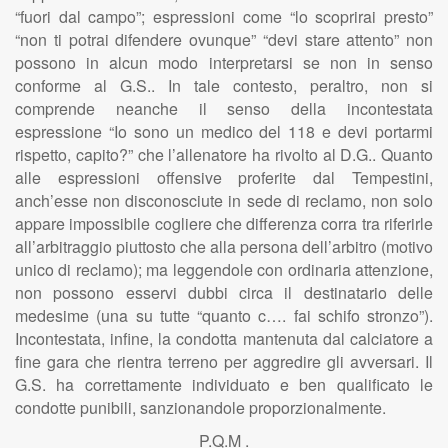
“fuori dal campo”; espressioni come “lo scoprirai presto”
“non ti potrai difendere ovunque” “devi stare attento” non
possono in alcun modo interpretarsi se non in senso
conforme al G.S.. In tale contesto, peraltro, non si
comprende neanche il senso della incontestata
espressione “Io sono un medico del 118 e devi portarmi
rispetto, capito?” che l’allenatore ha rivolto al D.G.. Quanto
alle espressioni offensive proferite dal Tempestini,
anch’esse non disconosciute in sede di reclamo, non solo
appare impossibile cogliere che differenza corra tra riferirle
all’arbitraggio piuttosto che alla persona dell’arbitro (motivo
unico di reclamo); ma leggendole con ordinaria attenzione,
non possono esservi dubbi circa il destinatario delle
medesime (una su tutte “quanto c…. fai schifo stronzo”).
Incontestata, infine, la condotta mantenuta dal calciatore a
fine gara che rientra terreno per aggredire gli avversari. Il
G.S. ha correttamente individuato e ben qualificato le
condotte punibili, sanzionandole proporzionalmente.
P.Q.M .