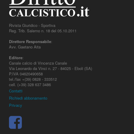
Rivista Giuridico - Sportiva
Reg. Trib. Salerno n. 18 del 05.10.2011
Direttore Responsabile
:
Avv. Gaetano Aita
Editore
:
Canale calcio di Vincenza Canale
Via Leonardo da Vinci n. 27 - 84025 - Eboli (SA)
P.IVA 04620490658
tel./fax +(39) 0828 - 333512
cell. (+39) 328 637 3486
Contatti
Richiedi abbonamento
Privacy