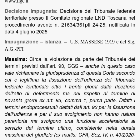
www.figc.it
Decisione Impugnata:
Decisione
del Tribunale federale
territoriale presso il Comitato regionale LND Toscana nel
procedimento avente n. 21634/361pfi 24-25, notificata in
data 4 giugno 2025
Impugnazione – istanza
:
–
U.S. MASSESE 1919 e del Sig.
A.G.-PFI
Massima:
Circa la violazione da parte del Tribunale dei
termini previsti dall’art. 93, CGS
– anche in questo caso
vale richiamare la giurisprudenza di questa Corte secondo
cui è legittima la fissazione dell’udienza del Tribunale
federale territoriale oltre i trenta giorni dalla ricezione
dell'atto di deferimento ma nel rispetto al termine di
novanta giorni ex art. 93, comma 1, prima parte. Difatti i
termini endoprocessuali dettati dall’art. 93 per la fissazione
dell’udienza e per il suo svolgimento non hanno natura
perentoria ma svolgono una funzione acceleratoria al
servizio del termine ultimo, consistente nella durata
massima del giudizio (ex multis: CFA, Sez. IV, n. 43/2020-