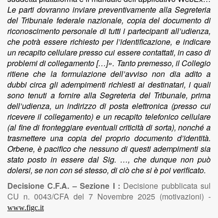
Le parti dovranno inviare preventivamente alla Segreteria
del Tribunale federale nazionale, copia del documento di
riconoscimento personale di tutti i partecipanti all’udienza,
che potrà essere richiesto per l’identificazione, e indicare
un recapito cellulare presso cui essere contattati, in caso di
problemi di collegamento […]». Tanto premesso, il Collegio
ritiene che la formulazione dell’avviso non dia adito a
dubbi circa gli adempimenti richiesti ai destinatari, i quali
sono tenuti a fornire alla Segreteria del Tribunale, prima
dell’udienza, un indirizzo di posta elettronica (presso cui
ricevere il collegamento) e un recapito telefonico cellulare
(al fine di fronteggiare eventuali criticità di sorta), nonché a
trasmettere una copia del proprio documento d’identità.
Orbene, è pacifico che nessuno di questi adempimenti sia
stato posto in essere dal Sig. …, che dunque non può
dolersi, se non con sé stesso, di ciò che si è poi verificato.
Decisione C.F.A. – Sezione I :
Decisione pubblicata sul
CU n. 0043/CFA del 7 Novembre 2025 (motivazioni) -
www.figc.it