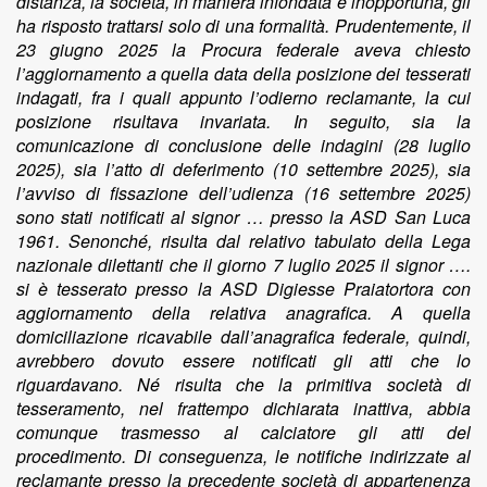
distanza, la società, in maniera infondata e inopportuna, gli
ha risposto trattarsi solo di una formalità. Prudentemente, il
23 giugno 2025 la Procura federale aveva chiesto
l’aggiornamento a quella data della posizione dei tesserati
indagati, fra i quali appunto l’odierno reclamante, la cui
posizione risultava invariata. In seguito, sia la
comunicazione di conclusione delle indagini (28 luglio
2025), sia l’atto di deferimento (10 settembre 2025), sia
l’avviso di fissazione dell’udienza (16 settembre 2025)
sono stati notificati al signor … presso la ASD San Luca
1961. Senonché, risulta dal relativo tabulato della Lega
nazionale dilettanti che il giorno 7 luglio 2025 il signor ….
si è tesserato presso la ASD Digiesse Praiatortora con
aggiornamento della relativa anagrafica. A quella
domiciliazione ricavabile dall’anagrafica federale, quindi,
avrebbero dovuto essere notificati gli atti che lo
riguardavano. Né risulta che la primitiva società di
tesseramento, nel frattempo dichiarata inattiva, abbia
comunque trasmesso al calciatore gli atti del
procedimento. Di conseguenza, le notifiche indirizzate al
reclamante presso la precedente società di appartenenza