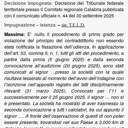
Decisione Impugnata:
Decisione
del Tribunale federale
territoriale presso il Comitato regionale Calabria pubblicata
con il comunicato ufficiale n. 44 del 30 settembre 2025
Impugnazione – istanza
:
–
sig. T.E.L.D.
Massima:
E’ nullo il procedimento di primo grado per
violazione del principio del contraddittorio non essendo
stata notificata la fissazione dell’udienza.
In applicazione
dell’art. 53, comma 5, n. 1, tutti gli atti del procedimento, a
partire dalla prima (5 giugno 2025) e dalla seconda
convocazione all’audizione (20 giugno 2025), sono stati
comunicati al signor …presso la società con la quale
risultava tesserato al momento dell’avvio dell’indagine con
l’iscrizione nell’apposito registro dei fatti disciplinarmente
rilevanti (31 marzo 2025). Convocato per l’11 e
successivamente per il 25 giugno 2025, il signor … non si
è presentato. La società ha mostrato di aver trasmesso la
seconda convocazione a tutti i calciatori, tra cui appunto il
signor …. A fronte dell’osservazione di questi di non poter
essere presente, trovandosi nel suo Paese a 3.000 km di