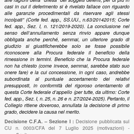
casi in cui il deferimento si è rivelato fallace con riguardo
alle garanzie procedimentali da riservare agli stessi
incolpati” (Corte fed. app., SS.UU., n.63/20142015; Corte
fed. app., Sez. I, n. 121/2019-2020). La conclusione nel
senso dell’annullamento senza rinvio appare dunque
obbligata anche perché, semmai, un ulteriore grado di
giudizio si giustificherebbe solo se fosse possibile
riconoscere alla Procura federale il beneficio della
rimessione in termini. Beneficio che la Procura federale
non ha chiesto (come invece, semmai, sarebbe stato suo
onere fare) e la cui concessione, in ogni caso, andrebbe
subordinata al puntuale accertamento dei relativi
presupposti, in conformità del rigoroso orientamento di
questa Corte federale d’appello (per tutte, da ultimo: Corte
fed. app., Sez. I, n. 25, n. 26 e n. 27/2024-2025). Pertanto, il
Collegio ritiene doveroso, annullata la decisione di primo
grado, decidere la causa nel merito.
Decisione C.F.A. – Sezione I :
Decisione pubblicata sul
CU n. 0003/CFA del 7 Luglio 2025 (motivazioni) -