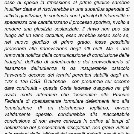
caso di specie la rimessione al primo giudice sarebbe
inutiliter data e si risolverebbe in una superflua spendita di
attività giustiziale, in contrasto con i principi di informalità e
speditezza che caratterizzano il processo sportivo, rivolto a
rendere una giustizia sostanziale. Il rinvio non può dar
luogo ad un vano circuitus; esso avrebbe senso solo se,
nel nuovo giudizio di primo grado, fosse possibile
procedere alla rinnovazione degli atti nulli. Ma a una
rinnovata notifica della comunicazione di conclusione delle
indagini, dell’atto di deferimento e del provvedimento di
fissazione dell’udienza fa da insuperabile ostacolo
l’avvenuto decorso dei termini perentori stabiliti dagli art.
123 e 125 CGS. D’altronde - con pronunzie cui occorre
dare continuità - questa Corte federale d’appello ha già
avuto modo affermare che “consentire alla Procura
Federale di ripetutamente formulare deferimenti fino alla
formulazione di un deferimento legittimo, ovvero
validamente operato, condurrebbe alla inaccettabile
conclusione di non avere certezza in ordine ai tempi di
definizione dei procedimenti disciplinari, con grave vulnus
alle ragioni della "difesa" dei soggetti deferiti, per di più in