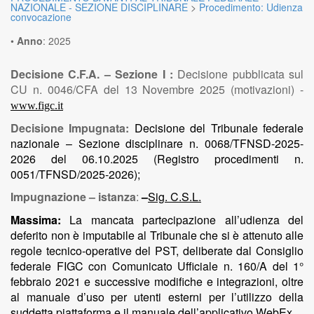
NAZIONALE - SEZIONE DISCIPLINARE
>
Procedimento: Udienza
convocazione
•
Anno
:
2025
Decisione C.F.A. – Sezione I :
Decisione pubblicata sul
CU n. 0046/CFA del 13 Novembre 2025 (motivazioni) -
www.figc.it
Decisione Impugnata:
Decisione
del
Tribunale federale
nazionale – Sezione disciplinare n. 0068/TFNSD-2025-
2026 del 06.10.2025 (Registro procedimenti n.
0051/TFNSD/2025-2026);
Impugnazione – istanza
:
–
Sig. C.S.L.
Massima:
La mancata partecipazione all’udienza del
deferito non è imputabile al Tribunale che si è attenuto alle
regole tecnico-operative del PST, deliberate dal Consiglio
federale FIGC con Comunicato Ufficiale n. 160/A del 1°
febbraio 2021 e successive modifiche e integrazioni, oltre
al manuale d’uso per utenti esterni per l’utilizzo della
suddetta piattaforma e il manuale dell’applicativo WebEx…