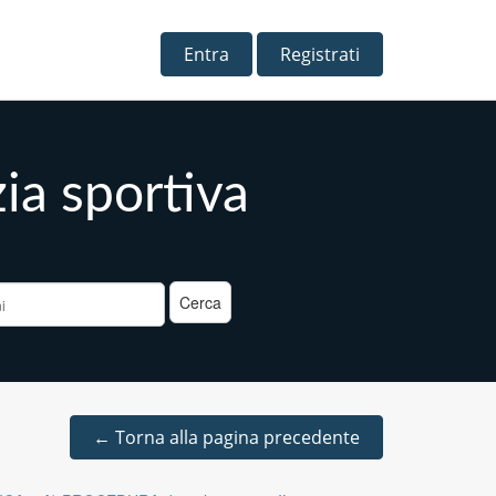
Entra
Registrati
zia sportiva
a
←
Torna alla pagina precedente