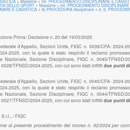
SISTICA
>
Massime
>
04. PROCEDIMENTO DISCIPLINARE E CASIST
ZIA DELLO SPORT
>
Massime
>
04. PROCEDIMENTO DISCIPLINARE 
NARE E CASISTICA
>
A) PROCEDURA disciplinare
>
4. IL PROCEDI
zione Prima: Decisione n. 20 del 19/03/2025
ederale d’Appello, Sezioni Unite, FIGC n. 0039/CFA- 2024-202
24-2025, con la quale è stato respinto il reclamo promosso d
le Nazionale, Sezione Disciplinare, FIGC n. 0045/TFNSD/20
. 0028/TFNSD/2024-2025, con cui sono stati inflitti
due punti d
ederale d’Appello, Sezioni Unite, FIGC n. 0040/CFA- 2024-202
24-2025, con la quale è stato respinto il reclamo promosso d
le Nazionale, Sezione Disciplinare, FIGC n. 0044/TFNSD/20
. 0027/TFNSD/2024-2025, con cui sono stati inflitti
due punti d
.r.l., / FIGC
one al presente procedimento del ricorso n. 62/2024 per conn