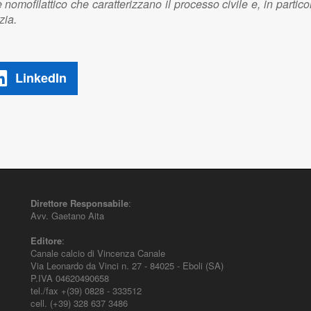
omofilattico che caratterizzano il processo civile e, in partico
zia.
LinkedIn
Direttore Responsabile
:
Avv. Gaetano Aita
Editore
:
Canale calcio di Vincenza Canale
Via Leonardo da Vinci n. 27 - 84025 - Eboli (SA)
P.IVA 04620490658
tel./fax +(39) 0828 - 333512
cell. (+39) 328 637 3486