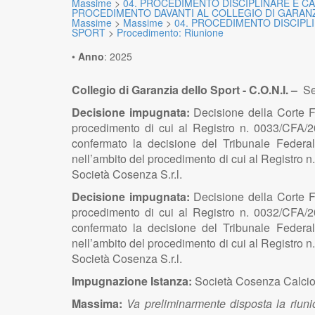
Massime
>
04. PROCEDIMENTO DISCIPLINARE E CA
PROCEDIMENTO DAVANTI AL COLLEGIO DI GARAN
Massime
>
Massime
>
04. PROCEDIMENTO DISCIPLI
SPORT
>
Procedimento: Riunione
•
Anno
:
2025
Collegio di Garanzia dello Sport - C.O.N.I. –
Se
Decisione impugnata:
Decisione della Corte F
procedimento di cui al Registro n. 0033/CFA/20
confermato la decisione del Tribunale Federa
nell’ambito del procedimento di cui al Registro n
Società Cosenza S.r.l.
Decisione impugnata:
Decisione della Corte F
procedimento di cui al Registro n. 0032/CFA/20
confermato la decisione del Tribunale Federa
nell’ambito del procedimento di cui al Registro n
Società Cosenza S.r.l.
Impugnazione Istanza:
Società Cosenza Calcio S
Massima:
Va preliminarmente disposta la riuni