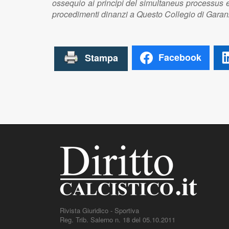
ossequio ai principi del simultaneus processus e n
procedimenti dinanzi a Questo Collegio di Garan
Facebook
Rivista Giuridico - Sportiva
Reg. Trib. Salerno n. 18 del 05.10.2011