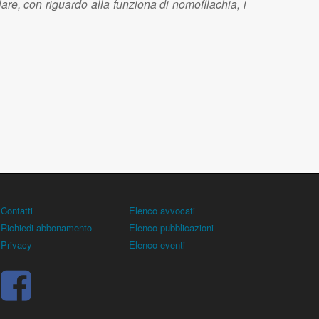
lare, con riguardo alla funziona di nomofilachia, i
Contatti
Elenco avvocati
Richiedi abbonamento
Elenco pubblicazioni
Privacy
Elenco eventi