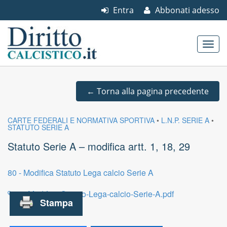
Entra
Abbonati adesso
Skip to content
Main menu
←
Torna alla pagina precedente
CARTE FEDERALI E NORMATIVA SPORTIVA
•
L.N.P. SERIE A
•
STATUTO SERIE A
Statuto Serie A – modifica artt. 1, 18, 29
80 - Modifica Statuto Lega calcio Serie A
80-Modifica-Statuto-Lega-calcio-Serie-A.pdf