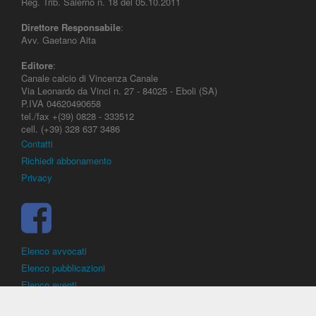
Reg. Trib. Salerno n. 18 del 05.10.2011
Direttore Responsabile
:
Avv. Gaetano Aita
Editore
:
Canale calcio di Vincenza Canale
Via Leonardo da Vinci n. 27 - 84025 - Eboli (SA)
P.IVA 04620490658
tel./fax +(39) 0828 - 333512
cell. (+39) 328 637 3486
Contatti
Richiedi abbonamento
Privacy
Elenco avvocati
Elenco pubblicazioni
Elenco eventi