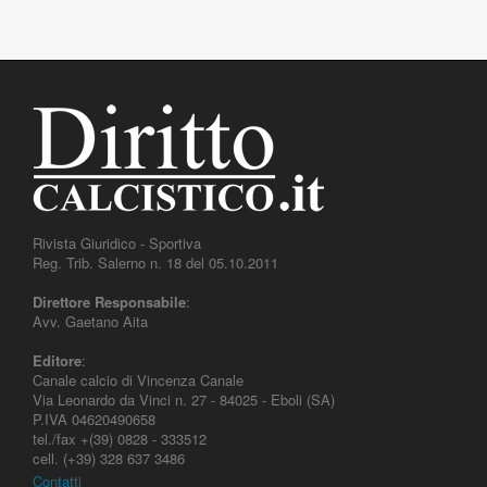
Rivista Giuridico - Sportiva
Reg. Trib. Salerno n. 18 del 05.10.2011
Direttore Responsabile
:
Avv. Gaetano Aita
Editore
:
Canale calcio di Vincenza Canale
Via Leonardo da Vinci n. 27 - 84025 - Eboli (SA)
P.IVA 04620490658
tel./fax +(39) 0828 - 333512
cell. (+39) 328 637 3486
Contatti