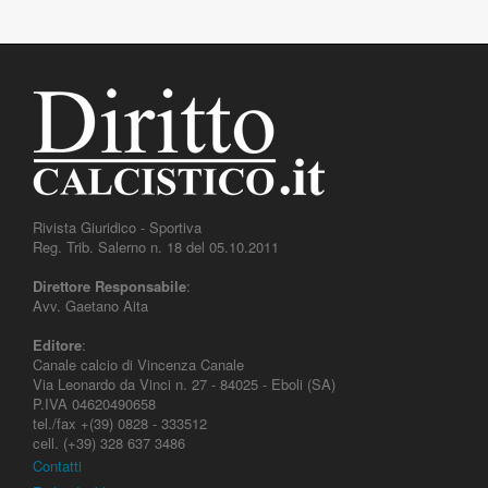
Rivista Giuridico - Sportiva
Reg. Trib. Salerno n. 18 del 05.10.2011
Direttore Responsabile
:
Avv. Gaetano Aita
Editore
:
Canale calcio di Vincenza Canale
Via Leonardo da Vinci n. 27 - 84025 - Eboli (SA)
P.IVA 04620490658
tel./fax +(39) 0828 - 333512
cell. (+39) 328 637 3486
Contatti