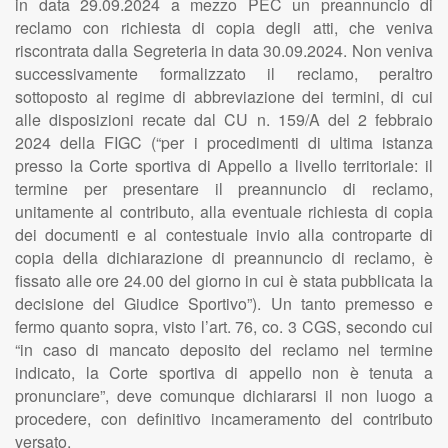
in data 29.09.2024 a mezzo PEC un preannuncio di
reclamo con richiesta di copia degli atti, che veniva
riscontrata dalla Segreteria in data 30.09.2024. Non veniva
successivamente formalizzato il reclamo, peraltro
sottoposto al regime di abbreviazione dei termini, di cui
alle disposizioni recate dal CU n. 159/A del 2 febbraio
2024 della FIGC (“per i procedimenti di ultima istanza
presso la Corte sportiva di Appello a livello territoriale: il
termine per presentare il preannuncio di reclamo,
unitamente al contributo, alla eventuale richiesta di copia
dei documenti e al contestuale invio alla controparte di
copia della dichiarazione di preannuncio di reclamo, è
fissato alle ore 24.00 del giorno in cui è stata pubblicata la
decisione del Giudice Sportivo”). Un tanto premesso e
fermo quanto sopra, visto l’art. 76, co. 3 CGS, secondo cui
“in caso di mancato deposito del reclamo nel termine
indicato, la Corte sportiva di appello non è tenuta a
pronunciare”, deve comunque dichiararsi il non luogo a
procedere, con definitivo incameramento del contributo
versato.