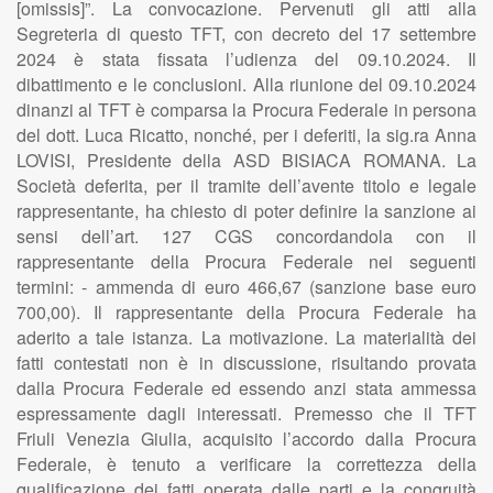
[omissis]”. La convocazione. Pervenuti gli atti alla
Segreteria di questo TFT, con decreto del 17 settembre
2024 è stata fissata l’udienza del 09.10.2024. Il
dibattimento e le conclusioni. Alla riunione del 09.10.2024
dinanzi al TFT è comparsa la Procura Federale in persona
del dott. Luca Ricatto, nonché, per i deferiti, la sig.ra Anna
LOVISI, Presidente della ASD BISIACA ROMANA. La
Società deferita, per il tramite dell’avente titolo e legale
rappresentante, ha chiesto di poter definire la sanzione ai
sensi dell’art. 127 CGS concordandola con il
rappresentante della Procura Federale nei seguenti
termini: - ammenda di euro 466,67 (sanzione base euro
700,00). Il rappresentante della Procura Federale ha
aderito a tale istanza. La motivazione. La materialità dei
fatti contestati non è in discussione, risultando provata
dalla Procura Federale ed essendo anzi stata ammessa
espressamente dagli interessati. Premesso che il TFT
Friuli Venezia Giulia, acquisito l’accordo dalla Procura
Federale, è tenuto a verificare la correttezza della
qualificazione dei fatti operata dalle parti e la congruità