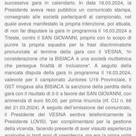
successiva gara in calendario. In data 16.03.2024, la
Presidente aveva reso pubblico un comunicato stampa,
consegnato alle società partecipanti al campionato, nel
quale aveva manifestato la propria intenzione, poi attuata,
di non far disputare la gara in programma il 16.03.2024 a
Trieste, contro il SAN GIOVANNI, proprio con lo scopo di
punire la propria squadra per le frasi discriminatorie
pronunciate al termine della gara con il VESNA, “in
considerazione che la BISIACA è una società multietnica
che persegue finalità di inclusione”. A seguito della
mancata disputa della gara in programma il 16.03.2024,
valevole per il campionato Juniores U19 Provinciale, il
GST irrogava alla BISIACA la sanzione della perdita della
gara con il risultato di 3-0 a favore del SAN GIOVANNI, con
ammenda di euro 50,00, per prima rinuncia (rif. CU n. 68
del 21.03.2024). A seguito dell’emissione del comunicato,
il Presidente del VESNA sentiva telefonicamente la
Presidente LOVISI, “per complimentarsi per la gestione
della vicenda, facendo presente di aver vissuto esperienze
analoghe in tanti anni di presidenza, ma era la prima volta