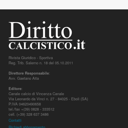
Rivista Giuridico - Sportiva
Reg. Trib. Salerno n. 18 del 05.10.2011
Direttore Responsabile
:
Avv. Gaetano Aita
Editore
:
Canale calcio di Vincenza Canale
Via Leonardo da Vinci n. 27 - 84025 - Eboli (SA)
P.IVA 04620490658
tel./fax +(39) 0828 - 333512
cell. (+39) 328 637 3486
Contatti
Richiedi abbonamento