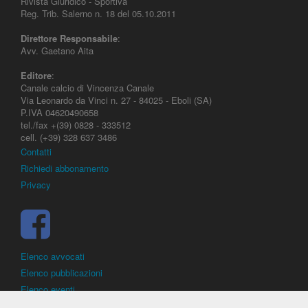
Rivista Giuridico - Sportiva
Reg. Trib. Salerno n. 18 del 05.10.2011
Direttore Responsabile
:
Avv. Gaetano Aita
Editore
:
Canale calcio di Vincenza Canale
Via Leonardo da Vinci n. 27 - 84025 - Eboli (SA)
P.IVA 04620490658
tel./fax +(39) 0828 - 333512
cell. (+39) 328 637 3486
Contatti
Richiedi abbonamento
Privacy
Elenco avvocati
Elenco pubblicazioni
Elenco eventi