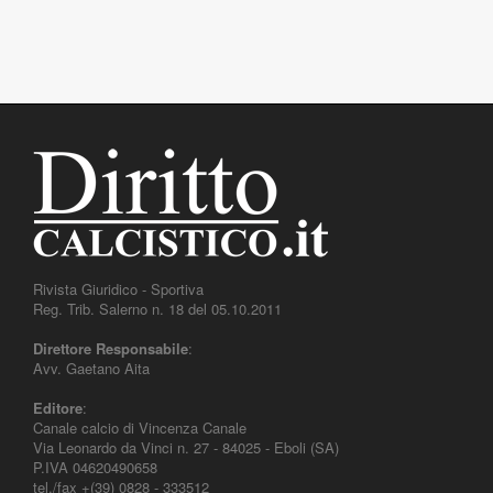
Rivista Giuridico - Sportiva
Reg. Trib. Salerno n. 18 del 05.10.2011
Direttore Responsabile
:
Avv. Gaetano Aita
Editore
:
Canale calcio di Vincenza Canale
Via Leonardo da Vinci n. 27 - 84025 - Eboli (SA)
P.IVA 04620490658
tel./fax +(39) 0828 - 333512