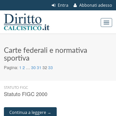
Entra
Abbonati adesso
Skip to content
Main menu
Carte federali e normativa
sportiva
Pagina:
1
2
…
30
31
32
33
STATUTO FIGC
Statuto FIGC 2000
Continua a leggere →