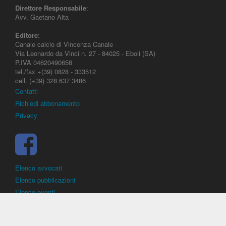
Direttore Responsabile
:
Avv. Gaetano Aita
Editore
:
Canale calcio di Vincenza Canale
Via Leonardo da Vinci n. 27 - 84025 - Eboli (SA)
P.IVA 04620490658
tel./fax +(39) 0828 - 333512
cell. (+39) 328 637 3486
Contatti
Richiedi abbonamento
Privacy
Elenco avvocati
Elenco pubblicazioni
Elenco eventi