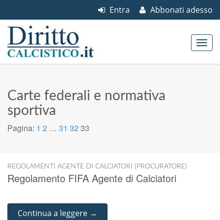
Entra
Abbonati adesso
Skip to content
Main menu
Carte federali e normativa
sportiva
Pagina:
1
2
…
31
32
33
REGOLAMENTI AGENTE DI CALCIATORI (PROCURATORE)
Regolamento FIFA Agente di Calciatori
Continua a leggere →