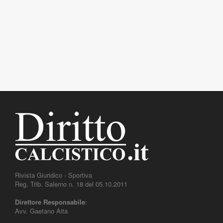
Rivista Giuridico - Sportiva
Reg. Trib. Salerno n. 18 del 05.10.2011
Direttore Responsabile
:
Avv. Gaetano Aita