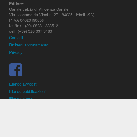
Editore
:
Canale calcio di Vincenza Canale
Via Leonardo da Vinci n. 27 - 84025 - Eboli (SA)
P.IVA 04620490658
tel./fax +(39) 0828 - 333512
cell. (+39) 328 637 3486
Contatti
Richiedi abbonamento
Privacy
Elenco avvocati
Elenco pubblicazioni
Elenco eventi
DirittoCalcistico.it
è il portale giuridico - normativo di riferimento per il
diritto sportivo. E' diretto alla società, al calciatore, all'agente
(procuratore), all'allenatore e contiene norme, regolamenti, decisioni,
sentenze e una banca dati di giurisprudenza di giustizia sportiva.