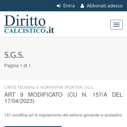
Entra
Abbonati adesso
Skip to content
Main menu
S.G.S.
Pagina 1 di 1
CARTE FEDERALI E NORMATIVA SPORTIVA
,
S.G.S.
ART 9 MODIFICATO (CU N. 157/A DEL
17/04/2023)
157-modifica-art-9-regolamento-del-settore-giovanile-e-scolastico