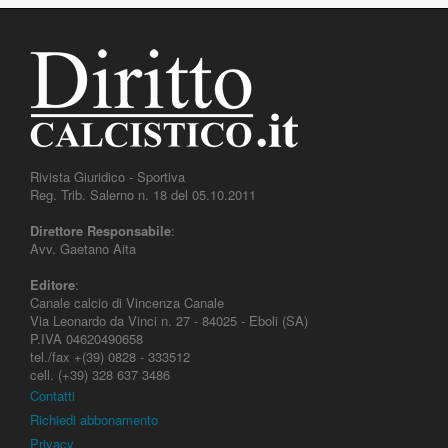
Rivista Giuridico - Sportiva
Reg. Trib. Salerno n. 18 del 05.10.2011
Direttore Responsabile
:
Avv. Gaetano Aita
Editore
:
Canale calcio di Vincenza Canale
Via Leonardo da Vinci n. 27 - 84025 - Eboli (SA)
P.IVA 04620490658
tel./fax +(39) 0828 - 333512
cell. (+39) 328 637 3486
Contatti
Richiedi abbonamento
Privacy