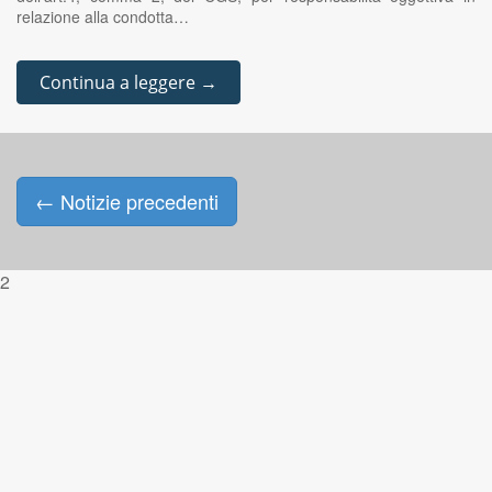
relazione alla condotta…
Continua a leggere →
←
Notizie precedenti
Posts navigation
2