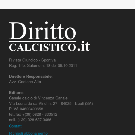
Rivista Giuridico - Sportiva
Reg. Trib. Salerno n. 18 del 05.10.2011
Direttore Responsabile
:
Avv. Gaetano Aita
Editore
:
Canale calcio di Vincenza Canale
Via Leonardo da Vinci n. 27 - 84025 - Eboli (SA)
P.IVA 04620490658
tel./fax +(39) 0828 - 333512
cell. (+39) 328 637 3486
Contatti
Richiedi abbonamento