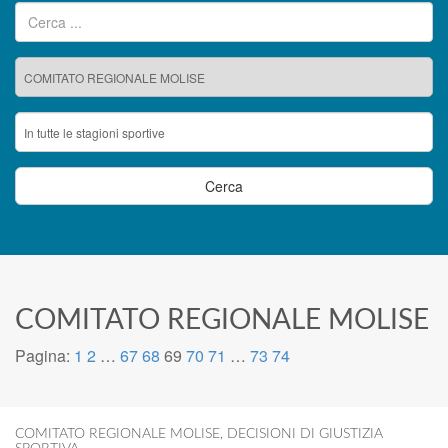
Ricerca per:
COMITATO REGIONALE MOLISE
Pagina:
1
2
…
67
68
69
70
71
…
73
74
COMITATO REGIONALE MOLISE
,
DECISIONI DI GIUSTIZIA