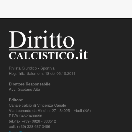
Rivista Giuridico - Sportiva
Reg. Trib. Salerno n. 18 del 05.10.2011
Direttore Responsabile
:
Avv. Gaetano Aita
Editore
:
Canale calcio di Vincenza Canale
Via Leonardo da Vinci n. 27 - 84025 - Eboli (SA)
P.IVA 04620490658
tel./fax +(39) 0828 - 333512
cell. (+39) 328 637 3486