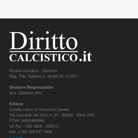
Rivista Giuridico - Sportiva
Reg. Trib. Salerno n. 18 del 05.10.2011
Direttore Responsabile
:
Avv. Gaetano Aita
Editore
:
Canale calcio di Vincenza Canale
Via Leonardo da Vinci n. 27 - 84025 - Eboli (SA)
P.IVA 04620490658
tel./fax +(39) 0828 - 333512
cell. (+39) 328 637 3486
Contatti