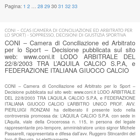
Pagina:
1
2
…
28
29
30
31
32
33
CONI – CCAS (CAMERA DI CONCILIAZIONE ED ARBITRATO PER
LO SPORT) - SOPPRESSO
,
DECISIONI DI GIUSTIZIA SPORTIVA
CONI – Camera di Conciliazione ed Arbitrato
per lo Sport – Decisione pubblicata sul sito
web: www.coni.it LODO ARBITRALE DEL
22/8/2003 TRA L’AQUILA CALCIO S.P.A, e
FEDERAZIONE ITALIANA GIUOCO CALCIO
CONI – Camera di Conciliazione ed Arbitrato per lo Sport –
Decisione pubblicata sul sito web: www.coni.it LODO ARBITRALE
DEL 22/8/2003 TRA L’AQUILA CALCIO S.P.A, e FEDERAZIONE
ITALIANA GIUOCO CALCIO L’ARBITRO UNICO PROF. AVV.
PIERLUIGI RONZANI ha deliberato il presente lodo nella
controversia promossa da: L’AQUILA CALCIO S.P.A. con sede in
L’Aquila, viale della Crocerossa n. 115, in persona del legale
rappresentante pro-tempore, amministratore unico signor Michele
Passarelli, rappresentata e difesa dall’avv. Ruggero Stincardini del
foro di Perugia, ivi elettivamente…