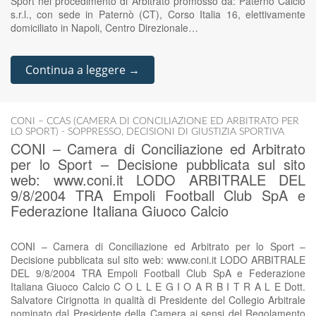
Sport nel procedimento di Arbitrato promosso da: Paternò Calcio
s.r.l., con sede in Paternò (CT), Corso Italia 16, elettivamente
domiciliato in Napoli, Centro Direzionale…
Continua a leggere →
CONI – CCAS (CAMERA DI CONCILIAZIONE ED ARBITRATO PER
LO SPORT) - SOPPRESSO
,
DECISIONI DI GIUSTIZIA SPORTIVA
CONI – Camera di Conciliazione ed Arbitrato
per lo Sport – Decisione pubblicata sul sito
web: www.coni.it LODO ARBITRALE DEL
9/8/2004 TRA Empoli Football Club SpA e
Federazione Italiana Giuoco Calcio
CONI – Camera di Conciliazione ed Arbitrato per lo Sport –
Decisione pubblicata sul sito web: www.coni.it LODO ARBITRALE
DEL 9/8/2004 TRA Empoli Football Club SpA e Federazione
Italiana Giuoco Calcio C O L L E G I O A R B I T R A L E Dott.
Salvatore Cirignotta in qualità di Presidente del Collegio Arbitrale
nominato dal Presidente della Camera ai sensi del Regolamento