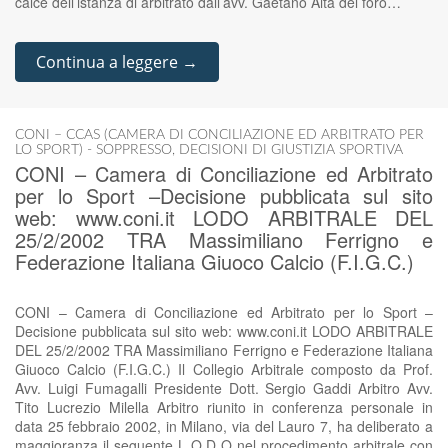
calce dell’istanza di arbitrato dall’avv. Gaetano Aita del foro…
Continua a leggere →
CONI – CCAS (CAMERA DI CONCILIAZIONE ED ARBITRATO PER
LO SPORT) - SOPPRESSO
,
DECISIONI DI GIUSTIZIA SPORTIVA
CONI – Camera di Conciliazione ed Arbitrato
per lo Sport –Decisione pubblicata sul sito
web: www.coni.it LODO ARBITRALE DEL
25/2/2002 TRA Massimiliano Ferrigno e
Federazione Italiana Giuoco Calcio (F.I.G.C.)
CONI – Camera di Conciliazione ed Arbitrato per lo Sport –
Decisione pubblicata sul sito web: www.coni.it LODO ARBITRALE
DEL 25/2/2002 TRA Massimiliano Ferrigno e Federazione Italiana
Giuoco Calcio (F.I.G.C.) Il Collegio Arbitrale composto da Prof.
Avv. Luigi Fumagalli Presidente Dott. Sergio Gaddi Arbitro Avv.
Tito Lucrezio Milella Arbitro riunito in conferenza personale in
data 25 febbraio 2002, in Milano, via del Lauro 7, ha deliberato a
maggioranza il seguente L O D O nel procedimento arbitrale con