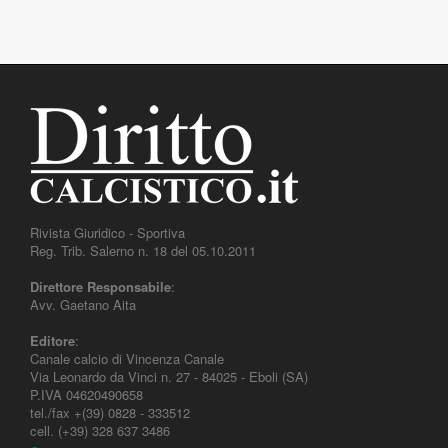
Rivista Giuridico - Sportiva
Reg. Trib. Salerno n. 18 del 05.10.2011
Direttore Responsabile
:
Avv. Gaetano Aita
Editore
:
Canale calcio di Vincenza Canale
Via Leonardo da Vinci n. 27 - 84025 - Eboli (SA)
P.IVA 04620490658
tel./fax +(39) 0828 - 333512
cell. (+39) 328 637 3486