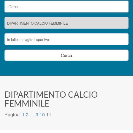
Ricerca per:
DIPARTIMENTO CALCIO
FEMMINILE
Pagina:
1
2
…
9
10
11