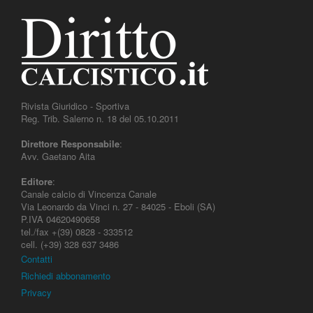
Rivista Giuridico - Sportiva
Reg. Trib. Salerno n. 18 del 05.10.2011
Direttore Responsabile
:
Avv. Gaetano Aita
Editore
:
Canale calcio di Vincenza Canale
Via Leonardo da Vinci n. 27 - 84025 - Eboli (SA)
P.IVA 04620490658
tel./fax +(39) 0828 - 333512
cell. (+39) 328 637 3486
Contatti
Richiedi abbonamento
Privacy