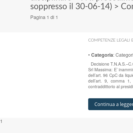
soppresso il 30-06-14)
>
Com
Pagina 1 di 1
COMPETENZE LEGALI 
•
Categoria
:
Categor
Decisione T.N.A.S.–C.O.
Srl Massima: E’ inammis
dell’art. 96 CpC da liqu
dell’art. 9, comma 1, 
contraddittorio al presi
Continua a legge
1