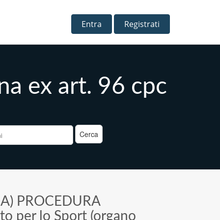
Entra
Registrati
a ex art. 96 cpc
a
>
A) PROCEDURA
ato per lo Sport (organo