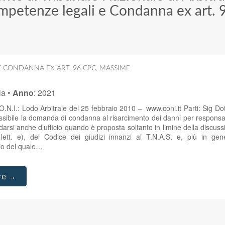
petenze legali e Condanna ex art. 
E CONDANNA EX ART. 96 CPC
,
MASSIME
ia
•
Anno
:
2021
N.I.: Lodo Arbitrale del 25 febbraio 2010 – www.coni.it Parti: Sig Dot
sibile la domanda di condanna al risarcimento dei danni per responsab
idarsi anche d’ufficio quando è proposta soltanto in limine della discuss
lett. e), del Codice dei giudizi innanzi al T.N.A.S. e, più in gene
dio del quale…
re →