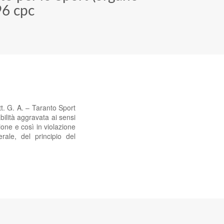
96 cpc
t. G. A. – Taranto Sport
ilità aggravata ai sensi
ione e così in violazione
rale, del principio del