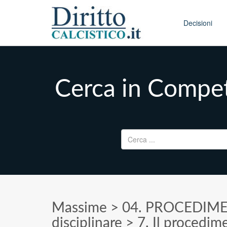
Skip to conten
Main menu
Decisioni
Cerca in Compet
Ricerca per:
Massime
>
04. PROCEDIME
disciplinare
>
7. Il procedim