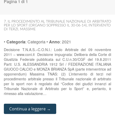
Pagina 1 di 1
7. IL PROCEDIMENTO AL TRIBUNALE NAZIONALE DI ARBITRATO
PER LO SPORT (ORGANO SOPPRESSO IL 30-06-14)
,
INTERVENTO
DI TERZI
,
MASSIME
•
Categoria
:
Categoria
•
Anno
:
2021
Decisione T.N.A.S.–C.O.N.I.: Lodo Arbitrale del 09 novembre
2011 – www.coni.it Decisione impugnata: Delibera della Corte di
Giustizia Federale pubblicata sul C.U.n.30/CGF del 19.8.2011
Parti: U.S. ALESSANDRIA 1912 Srl / FEDERAZIONE ITALIANA
GIUOCO CALCIO e MONZA BRIANZA SpA (parte interventrice ad
opponendum) Massima TNAS: (2) L’intervento di terzi nel
procedimento arbitrale presso il Tribunale nazionale di arbitrato
per lo sport non è regolato dal “Codice dei giudizi innanzi al
Tribunale Nazionale di Arbitrato per lo Sport” e, pertanto, è
rimesso alla valutazione…
Continua a leggere →