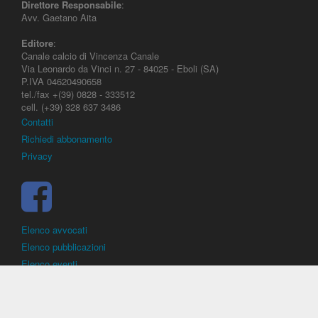
Direttore Responsabile
:
Avv. Gaetano Aita
Editore
:
Canale calcio di Vincenza Canale
Via Leonardo da Vinci n. 27 - 84025 - Eboli (SA)
P.IVA 04620490658
tel./fax +(39) 0828 - 333512
cell. (+39) 328 637 3486
Contatti
Richiedi abbonamento
Privacy
Elenco avvocati
Elenco pubblicazioni
Elenco eventi
DirittoCalcistico.it
è il portale giuridico - normativo di riferimento per il