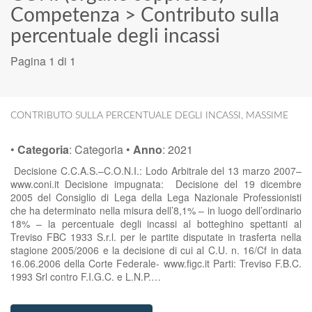
Competenza
>
Contributo sulla
percentuale degli incassi
Pagina 1 di 1
CONTRIBUTO SULLA PERCENTUALE DEGLI INCASSI
,
MASSIME
•
Categoria
:
Categoria
•
Anno
:
2021
Decisione C.C.A.S.–C.O.N.I.: Lodo Arbitrale del 13 marzo 2007–
www.coni.it Decisione impugnata: Decisione del 19 dicembre
2005 del Consiglio di Lega della Lega Nazionale Professionisti
che ha determinato nella misura dell’8,1% – in luogo dell’ordinario
18% – la percentuale degli incassi al botteghino spettanti al
Treviso FBC 1933 S.r.l. per le partite disputate in trasferta nella
stagione 2005/2006 e la decisione di cui al C.U. n. 16/Cf in data
16.06.2006 della Corte Federale- www.figc.it Parti: Treviso F.B.C.
1993 Srl contro F.I.G.C. e L.N.P.…