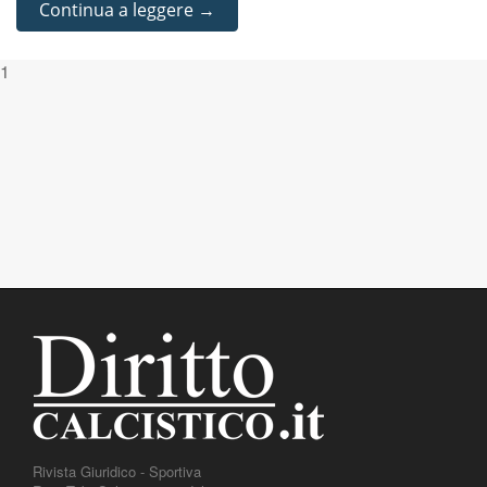
Continua a leggere →
1
Rivista Giuridico - Sportiva