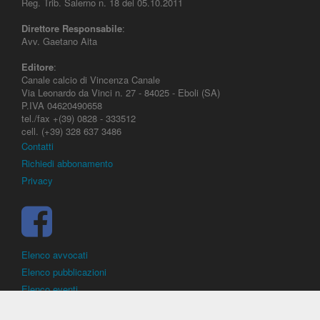
Reg. Trib. Salerno n. 18 del 05.10.2011
Direttore Responsabile
:
Avv. Gaetano Aita
Editore
:
Canale calcio di Vincenza Canale
Via Leonardo da Vinci n. 27 - 84025 - Eboli (SA)
P.IVA 04620490658
tel./fax +(39) 0828 - 333512
cell. (+39) 328 637 3486
Contatti
Richiedi abbonamento
Privacy
Elenco avvocati
Elenco pubblicazioni
Elenco eventi