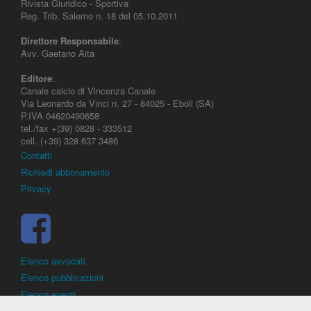
Rivista Giuridico - Sportiva
Reg. Trib. Salerno n. 18 del 05.10.2011
Direttore Responsabile
:
Avv. Gaetano Aita
Editore
:
Canale calcio di Vincenza Canale
Via Leonardo da Vinci n. 27 - 84025 - Eboli (SA)
P.IVA 04620490658
tel./fax +(39) 0828 - 333512
cell. (+39) 328 637 3486
Contatti
Richiedi abbonamento
Privacy
Elenco avvocati
Elenco pubblicazioni
Elenco eventi