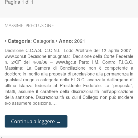
Pagina 1 di 1
MASSIME
,
PRECLUSIONE
•
Categoria
:
Categoria
•
Anno
:
2021
Decisione C.C.A.S.–C.O.N.I.: Lodo Arbitrale del 12 aprile 2007–
www.coni.it Decisione impugnata: Decisione della Corte Federale
n. 2/CF del 4/08/06 – www.figc.it Parti: I.M. Contro F.I.G.C.
Massima: La Camera di Conciliazione non è competente a
decidere in merito alla proposta di preclusione alla permanenza in
qualsiasi rango o categoria della F.I.G.C. avanzata dall’organo di
ultima istanza federale al Presidente Federale. La “proposta”,
infatti, assume il carattere della discrezionalità nell’applicazione
della sanzione. Discrezionalità su cui il Collegio non può incidere
e/o assumere posizione.…
Continua a leggere →