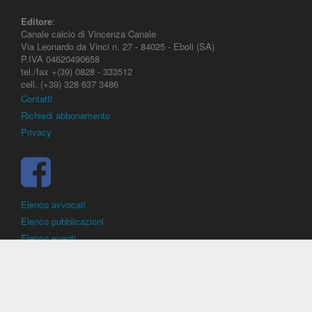
Editore
:
Canale calcio di Vincenza Canale
Via Leonardo da Vinci n. 27 - 84025 - Eboli (SA)
P.IVA 04620490658
tel./fax +(39) 0828 - 333512
cell. (+39) 328 637 3486
Contatti
Richiedi abbonamento
Privacy
Elenco avvocati
Elenco pubblicazioni
Elenco eventi
DirittoCalcistico.it
è il portale giuridico - normativo di riferimento per il
diritto sportivo. E' diretto alla società, al calciatore, all'agente