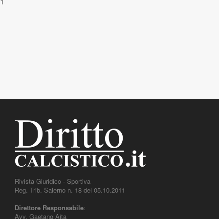
1
Rivista Giuridico - Sportiva
Reg. Trib. Salerno n. 18 del 05.10.2011
Direttore Responsabile
:
Avv. Gaetano Aita