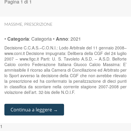
Pagina 1 di 1
MASSIME
,
PRESCRIZIONE
•
Categoria
:
Categoria
•
Anno
:
2021
Decisione C.C.A.S.–C.O.N.I.: Lodo Arbitrale del 11 gennaio 2008–
www.coni.it Decisione impugnata: Delibera della CGF del 24 luglio
2007 – www.figc.it Parti: U. S. Tavoleto A.S.D. – A.S.D. Belforte
Calcio contro Federazione Italiana Giuoco Calcio Massima: E’
ammissibile il ricorso alla Camera di Conciliazione ed Arbitrato per
lo Sport avverso la decisione della CGF che non avrebbe rilevato
la prescrizione ed ha confermato la penalizzazione di dieci punti
in classifica da scontare nella corrente stagione 2007-2008 per
violazione dell’art. 32-bis delle N.O.I.F.
Continua a leggere →
1