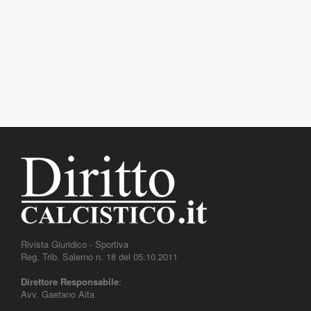
Rivista Giuridico - Sportiva
Reg. Trib. Salerno n. 18 del 05.10.2011
Direttore Responsabile
:
Avv. Gaetano Aita