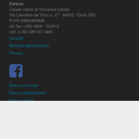
Editore
:
Canale calcio di Vincenza Canale
Via Leonardo da Vinci n. 27 - 84025 - Eboli (SA)
P.IVA 04620490658
tel./fax +(39) 0828 - 333512
cell. (+39) 328 637 3486
Contatti
Richiedi abbonamento
Privacy
Elenco avvocati
Elenco pubblicazioni
Elenco eventi
DirittoCalcistico.it
è il portale giuridico - normativo di riferimento per il
diritto sportivo. E' diretto alla società, al calciatore, all'agente
(procuratore), all'allenatore e contiene norme, regolamenti, decisioni,
sentenze e una banca dati di giurisprudenza di giustizia sportiva.