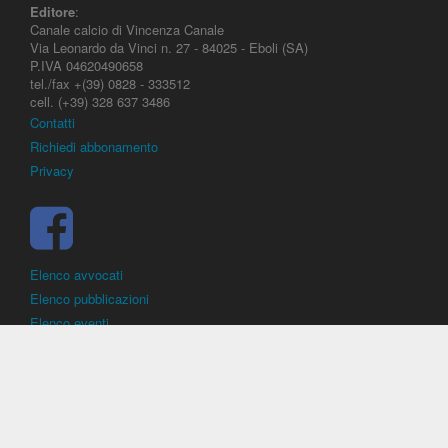
Editore
:
Canale calcio di Vincenza Canale
Via Leonardo da Vinci n. 27 - 84025 - Eboli (SA)
P.IVA 04620490658
tel./fax +(39) 0828 - 333512
cell. (+39) 328 637 3486
Contatti
Richiedi abbonamento
Privacy
Elenco avvocati
Elenco pubblicazioni
Elenco eventi
DirittoCalcistico.it
è il portale giuridico - normativo di riferimento per il
diritto sportivo. E' diretto alla società, al calciatore, all'agente
(procuratore), all'allenatore e contiene norme, regolamenti, decisioni,
sentenze e una banca dati di giurisprudenza di giustizia sportiva.