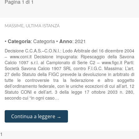
Pagina 1 di 1
MASSIME
,
ULTIMA ISTANZA
•
Categoria
:
Categoria
•
Anno
:
2021
Decisione C.C.A.S.–C.O.N.I.: Lodo Arbitrale del 16 dicembre 2004
– www.coni.it Decisione impugnata: Ripescaggio della Savona
Calcio 1097 s.r.l. al Campionato di Serie C2 – www.figc.it Parti:
Società Savona Calcio 1907 SRL contro F.I.G.C. Massima: L’art.
27 dello Statuto della FIGC prevede la devoluzione in arbitrato di
tutte le controversie tra la federazione e altro soggetto
dell’ordinamento federale, con le uniche eccezioni di cui all’art. 12
Statuto CONI e dell’art. 3 della legge 17 ottobre 2003 n. 280,
secondo cui “in ogni caso…
Continua a leggere →
1