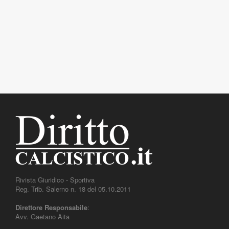
Rivista Giuridico - Sportiva
Reg. Trib. Salerno n. 18 del 05.10.2011
Direttore Responsabile
:
Avv. Gaetano Aita