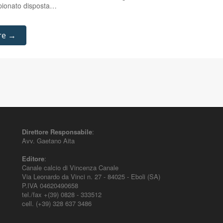
pionato disposta…
re →
Direttore Responsabile
:
Avv. Gaetano Aita
Editore
:
Canale calcio di Vincenza Canale
Via Leonardo da Vinci n. 27 - 84025 - Eboli (SA)
P.IVA 04620490658
tel./fax +(39) 0828 - 333512
cell. (+39) 328 637 3486