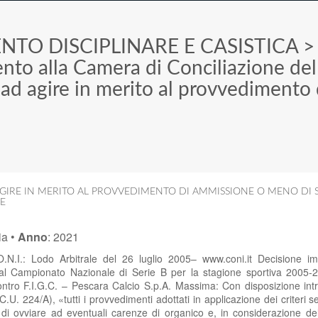
NTO DISCIPLINARE E CASISTICA
ento alla Camera di Conciliazione de
 ad agire in merito al provvedimento
GIRE IN MERITO AL PROVVEDIMENTO DI AMMISSIONE O MENO DI S
E
ia
•
Anno
:
2021
.N.I.: Lodo Arbitrale del 26 luglio 2005– www.coni.it Decisione im
al Campionato Nazionale di Serie B per la stagione sportiva 2005-20
ontro F.I.G.C. – Pescara Calcio S.p.A. Massima: Con disposizione intr
.U. 224/A), «tutti i provvedimenti adottati in applicazione dei criteri sel
e di ovviare ad eventuali carenze di organico e, in considerazione del