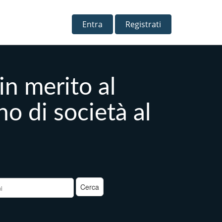
Entra
Registrati
in merito al
 di società al
a