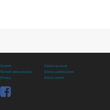
Contatti
Elenco avvocati
Richiedi abbonamento
Elenco pubblicazioni
Privacy
Elenco eventi