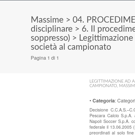
Massime
>
04. PROCEDIME
disciplinare
>
6. Il procedim
soppresso)
>
Legittimazione
società al campionato
Pagina 1 di 1
LEGITTIMAZIONE AD A
CAMPIONATO
,
MASSIM
•
Categoria
:
Categor
Decisione C.C.A.S.–C.O
Pescara Calcio S.p.A. 
Napoli Soccer S.p.A. c
federale il 13.06.2005 (C
preordinati al solo fin