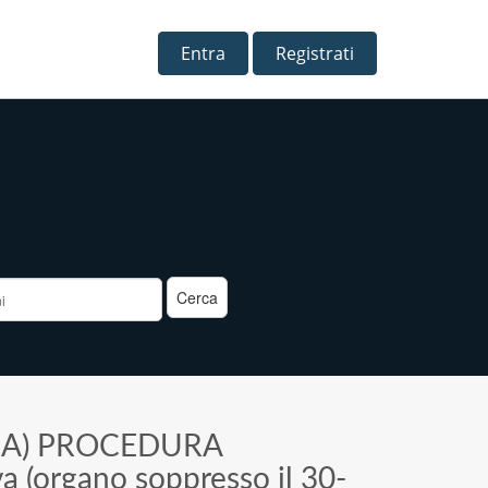
Entra
Registrati
a
>
A) PROCEDURA
va (organo soppresso il 30-