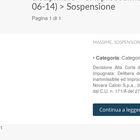
06-14)
>
Sospensione
Pagina 1 di 1
MASSIME
,
SOSPENSIO
•
Categoria
:
Categor
Decisione Alta Corte 
impugnata: Delibera d
inammissibile ed improc
Novara Calcio S.p.a., d
dal C.U. n. 171/A del 
Continua a legge
1