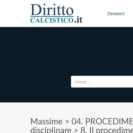
Skip to conten
Main menu
Decisioni
Ricerca per:
Massime
>
04. PROCEDIME
disciplinare
>
8. Il procedime