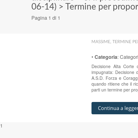
06-14)
>
Termine per proporr
Pagina 1 di 1
MASSIME
,
TERMINE PE
•
Categoria
:
Categor
Decisione Alta Corte 
impugnata: Decisione d
A.S.D. Forza e Coraggi
quando ritiene che il r
parti un termine per pro
Continua a legge
1