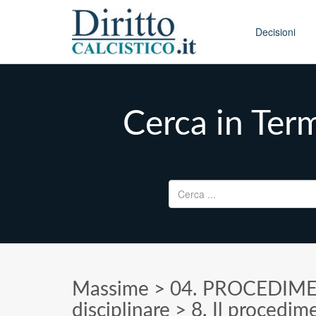
Skip to conten
Main menu
Decisioni
Cerca in Term
Ricerca per:
Massime
>
04. PROCEDIME
disciplinare
>
8. Il procedime