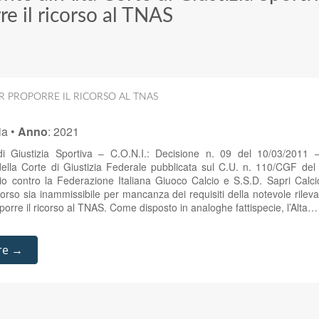
e il ricorso al TNAS
R PROPORRE IL RICORSO AL TNAS
ia
•
Anno
:
2021
di Giustizia Sportiva – C.O.N.I.: Decisione n. 09 del 10/03/2011 –
ella Corte di Giustizia Federale pubblicata sul C.U. n. 110/CGF del
o contro la Federazione Italiana Giuoco Calcio e S.S.D. Sapri Calci
icorso sia inammissibile per mancanza dei requisiti della notevole rile
porre il ricorso al TNAS. Come disposto in analoghe fattispecie, l’Alta…
re →