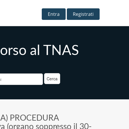
Entra
Registrati
icorso al TNAS
a
>
A) PROCEDURA
va (organo soppresso il 30-