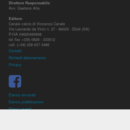
Direttore Responsabile
:
Avv. Gaetano Aita
Editore
:
Canale calcio di Vincenza Canale
Via Leonardo da Vinci n. 27 - 84025 - Eboli (SA)
P.IVA 04620490658
tel./fax +(39) 0828 - 333512
cell. (+39) 328 637 3486
Contatti
Richiedi abbonamento
Privacy
Elenco avvocati
Elenco pubblicazioni
Elenco eventi
DirittoCalcistico.it
è il portale giuridico - normativo di riferimento per il