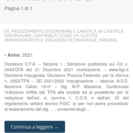
Pagina 1 di 1
04. PROCEDIMENTO DISCIPLINARE E CASISTICA
,
B) CASISTICA
DISCIPLINARE
,
CONTRIBUTI COVID 19
,
ILLECITO
AMMINISTRATIVO E VIOLAZIONI ECONOMICHE
,
MASSIME
•
Anno
:
2021
Decisione C.F.A. – Sezione I : Decisione pubblicata sul CU n.
0045/CFA del 21 Dicembre 2021 (motivazioni) – www.figc.it
Decisione Impugnata: Decisione Procura Federale; per la riforma
n. 0052/TFN – SD 2021/2022 Impugnazione – istanza: A.S.D.
Nocerina Calcio 1910 – Sig. M.P. Massima: Confermata
l’inibizione inflitta dal TFN alla società ed al presidente per la
violazione dell’art. 4, comma 1, C.G.S. e dell’art. 33 del
regolamento settore tecnico FIGC: a) per non avere provveduto
al tesseramento del sig. …, consentendogli…
Continua a leggere →