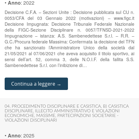
•
Anno
:
2022
Decisione C.F.A. – Sezioni Unite : Decisione pubblicata sul CU n.
0053/CFA del 03 Gennaio 2022 (motivazioni) – www.figc.it
Decisione Impugnata: Decisione Tribunale Federale Nazionale
della FIGC-Sezione Disciplinare n. 0057/TFNSD-2021-2022
Impugnazione – istanza: A.S. Sambenedettese S.r.l. – R.R. –
G.C./Procura federale Massima: Confermata la decisione del TFN
che ha sanzionato l’Amministratore Unico della società dal
21/05/2021 al 07/06/2021 che aveva acquisito il titolo sportivo, ai
sensi dell’art. 52, comma 3, delle N.O.I.F. della fallita S.S.
Sambenedettese S.r.l. con l’inibizione di…
Continua a leggere →
04. PROCEDIMENTO DISCIPLINARE E CASISTICA
,
B) CASISTICA
DISCIPLINARE
,
ILLECITO AMMINISTRATIVO E VIOLAZIONI
ECONOMICHE
,
MASSIME
,
PARTECIPAZIONI SOCIETARIE -
VIOLAZIONI DISCIPLINARI
•
Anno
:
2025