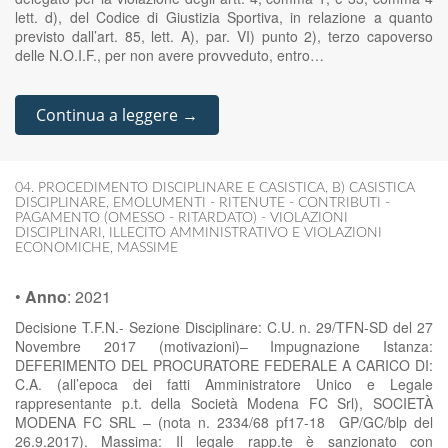
lett. d), del Codice di Giustizia Sportiva, in relazione a quanto
previsto dall’art. 85, lett. A), par. VI) punto 2), terzo capoverso
delle N.O.I.F., per non avere provveduto, entro…
Continua a leggere →
04. PROCEDIMENTO DISCIPLINARE E CASISTICA
,
B) CASISTICA
DISCIPLINARE
,
EMOLUMENTI - RITENUTE - CONTRIBUTI -
PAGAMENTO (OMESSO - RITARDATO) - VIOLAZIONI
DISCIPLINARI
,
ILLECITO AMMINISTRATIVO E VIOLAZIONI
ECONOMICHE
,
MASSIME
•
Anno
:
2021
Decisione T.F.N.- Sezione Disciplinare: C.U. n. 29/TFN-SD del 27
Novembre 2017 (motivazioni)– Impugnazione Istanza:
DEFERIMENTO DEL PROCURATORE FEDERALE A CARICO DI:
C.A. (all’epoca dei fatti Amministratore Unico e Legale
rappresentante p.t. della Società Modena FC Srl), SOCIETÀ
MODENA FC SRL – (nota n. 2334/68 pf17-18 GP/GC/blp del
26.9.2017). Massima: Il legale rapp.te è sanzionato con