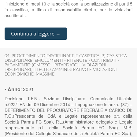
l’inibizione di mesi 10 e la società con la penalizzazione di punti 5
in classifica, a titolo di responsabilità diretta, per le violazioni
ascritte al…
Continua a leggere →
04. PROCEDIMENTO DISCIPLINARE E CASISTICA
,
B) CASISTICA
DISCIPLINARE
,
EMOLUMENTI - RITENUTE - CONTRIBUTI -
PAGAMENTO (OMESSO - RITARDATO) - VIOLAZIONI
DISCIPLINARI
,
ILLECITO AMMINISTRATIVO E VIOLAZIONI
ECONOMICHE
,
MASSIME
•
Anno
:
2021
Decisione T.F.N.- Sezione Disciplinare: Comunicato Ufficiale
n.022/TFN del 09 Dicembre 2014 – Impugnazione Istanza: (37) –
DEFERIMENTO DEL PROCURATORE FEDERALE A CARICO DI:
T.G.(Presidente del CdA e Legale rappresentante p.t. della
Società Parma FC Spa), P.L.(Amministratore delegato e Legale
rappresentante p.t. della Società Parma FC Spa), M.B.
(Presidente del Collegio Sindacale della Società Parma FC Spa),