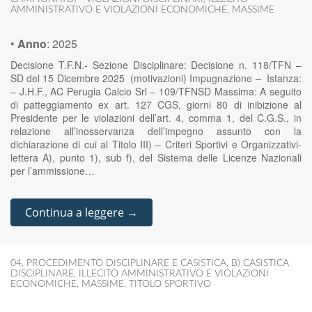
AMMINISTRATIVO E VIOLAZIONI ECONOMICHE
,
MASSIME
•
Anno
:
2025
Decisione T.F.N.- Sezione Disciplinare: Decisione n. 118/TFN –
SD del 15 Dicembre 2025 (motivazioni) Impugnazione – Istanza:
– J.H.F., AC Perugia Calcio Srl – 109/TFNSD Massima: A seguito
di patteggiamento ex art. 127 CGS, giorni 80 di inibizione al
Presidente per le violazioni dell’art. 4, comma 1, del C.G.S., in
relazione all’inosservanza dell’impegno assunto con la
dichiarazione di cui al Titolo III) – Criteri Sportivi e Organizzativi-
lettera A), punto 1), sub f), del Sistema delle Licenze Nazionali
per l’ammissione…
Continua a leggere →
04. PROCEDIMENTO DISCIPLINARE E CASISTICA
,
B) CASISTICA
DISCIPLINARE
,
ILLECITO AMMINISTRATIVO E VIOLAZIONI
ECONOMICHE
,
MASSIME
,
TITOLO SPORTIVO