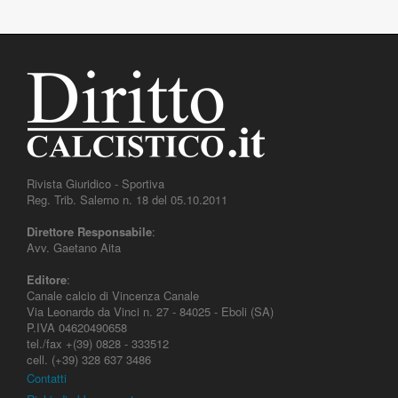
Rivista Giuridico - Sportiva
Reg. Trib. Salerno n. 18 del 05.10.2011
Direttore Responsabile
:
Avv. Gaetano Aita
Editore
:
Canale calcio di Vincenza Canale
Via Leonardo da Vinci n. 27 - 84025 - Eboli (SA)
P.IVA 04620490658
tel./fax +(39) 0828 - 333512
cell. (+39) 328 637 3486
Contatti