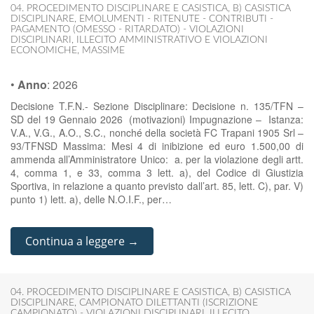
04. PROCEDIMENTO DISCIPLINARE E CASISTICA
,
B) CASISTICA
DISCIPLINARE
,
EMOLUMENTI - RITENUTE - CONTRIBUTI -
PAGAMENTO (OMESSO - RITARDATO) - VIOLAZIONI
DISCIPLINARI
,
ILLECITO AMMINISTRATIVO E VIOLAZIONI
ECONOMICHE
,
MASSIME
•
Anno
:
2026
Decisione T.F.N.- Sezione Disciplinare: Decisione n. 135/TFN –
SD del 19 Gennaio 2026 (motivazioni) Impugnazione – Istanza:
V.A., V.G., A.O., S.C., nonché della società FC Trapani 1905 Srl –
93/TFNSD Massima: Mesi 4 di inibizione ed euro 1.500,00 di
ammenda all’Amministratore Unico: a. per la violazione degli artt.
4, comma 1, e 33, comma 3 lett. a), del Codice di Giustizia
Sportiva, in relazione a quanto previsto dall’art. 85, lett. C), par. V)
punto 1) lett. a), delle N.O.I.F., per…
Continua a leggere →
04. PROCEDIMENTO DISCIPLINARE E CASISTICA
,
B) CASISTICA
DISCIPLINARE
,
CAMPIONATO DILETTANTI (ISCRIZIONE
CAMPIONATO) - VIOLAZIONI DISCIPLINARI
,
ILLECITO