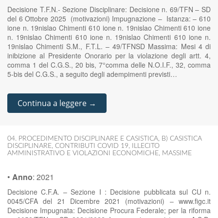
Decisione T.F.N.- Sezione Disciplinare: Decisione n. 69/TFN – SD
del 6 Ottobre 2025 (motivazioni) Impugnazione – Istanza: – 610
ione n. 19nislao Chimenti 610 ione n. 19nislao Chimenti 610 ione
n. 19nislao Chimenti 610 ione n. 19nislao Chimenti 610 ione n.
19nislao Chimenti S.M., F.T.L. – 49/TFNSD Massima: Mesi 4 di
inibizione al Presidente Onorario per la violazione degli artt. 4,
comma 1 del C.G.S., 20 bis, 7°comma delle N.O.I.F., 32, comma
5-bis del C.G.S., a seguito degli adempimenti previsti…
Continua a leggere →
04. PROCEDIMENTO DISCIPLINARE E CASISTICA
,
B) CASISTICA
DISCIPLINARE
,
CONTRIBUTI COVID 19
,
ILLECITO
AMMINISTRATIVO E VIOLAZIONI ECONOMICHE
,
MASSIME
•
Anno
:
2021
Decisione C.F.A. – Sezione I : Decisione pubblicata sul CU n.
0045/CFA del 21 Dicembre 2021 (motivazioni) – www.figc.it
Decisione Impugnata: Decisione Procura Federale; per la riforma