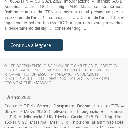
n. 0052/TFN – SD 2021/2022 Impugnazione – istanza: A.S.D.
Nocerina Calcio 1910 – Sig. M.P. Massima: Confermata
l’inibizione inflitta dal TFN alla società ed al presidente per la
violazione dell’art. 4, comma 1, C.G.S. e dell’art. 33 del
regolamento settore tecnico FIGC: a) per non avere provveduto
al tesseramento del sig. …, consentendogli…
Continua a leggere →
04. PROCEDIMENTO DISCIPLINARE E CASISTICA
,
B) CASISTICA
DISCIPLINARE
,
EMOLUMENTI - RITENUTE - CONTRIBUTI -
PAGAMENTO (OMESSO - RITARDATO) - VIOLAZIONI
DISCIPLINARI
,
ILLECITO AMMINISTRATIVO E VIOLAZIONI
ECONOMICHE
,
MASSIME
•
Anno
:
2025
Decisione T.F.N.- Sezione Disciplinare: Decisione n. 0167/TFN –
SD del 17 Marzo 2025 (motivazioni) – Impugnazione – Istanza:
– S.S. e della società US Triestina Calcio 1918 Srl – Reg. Prot.
150/TFN-SD Massima: Mesi 3 di inibizione all’amministratore
delegato per la violazione degli artt. 4, comma 1, e 33, comma 4