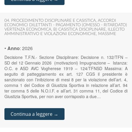
04. PROCEDIMENTO DISCIPLINARE E CASISTICA
,
ACCORDI
ECONOMICI DILETTANTI - PAGAMENTO (OMESSO - RITARDATO)
VERTENZA ECONOMICA
,
B) CASISTICA DISCIPLINARE
,
ILLECITO
AMMINISTRATIVO E VIOLAZIONI ECONOMICHE
,
MASSIME
•
Anno
:
2026
Decisione T.F.N.- Sezione Disciplinare: Decisione n. 132/TFN –
SD del 12 Gennaio 2026 (motivazioni) Impugnazione – Istanza:
O.C. e ASD AVC Vogherese 1919 – 124/TFNSD Massima: A
seguito di patteggiamento ex art. 127 CGS il presidente è
sanzionato con l’inibizione di mesi 8 per la violazione dell’art. 4,
comma 1 del Codice di Giustizia Sportiva in relazione all’art. 94
ter comma 5 delle N.O.I.F. e all’art. 31 comma 11, del Codice di
Giustizia Sportiva, per non aver corrisposto a due…
Continua a leggere →