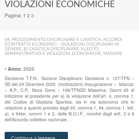
VIOLAZIONI ECONOMICHE
Pagina:
1
2
3
04. PROCEDIMENTO DISCIPLINARE E CASISTICA
,
ACCORDI
(CONTRATTI) ECONOMICI - VIOLAZIONI DISCIPLINARI IN
GENERE
,
B) CASISTICA DISCIPLINARE
,
ILLECITO
AMMINISTRATIVO E VIOLAZIONI ECONOMICHE
,
MASSIME
•
Anno
:
2025
Decisione T.F.N.- Sezione Disciplinare: Decisione n. 127/TFN –
SD del 29 Dicembre 2025 (motivazioni) Impugnazione – Istanza:
– A.P., C.P., Nova Gens – 108/TFNSD Massima: Giorni 45 di
inibizione al presidente per a) la violazione dell’art. 4, comma 1,
del Codice di Giustizia Sportiva, sia in via autonoma che in
relazione a quanto previsto dagli 93, comma 1, 94, comma 1, lett.
a), e 94ter, commi 1 e 2, delle N.O.I.F., nonché dagli artt. 2 e 6
dell’Accordo collettivo nazionale…
Continua a leggere →