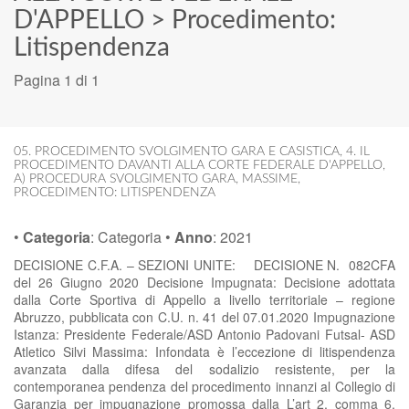
D'APPELLO
>
Procedimento:
Litispendenza
Pagina 1 di 1
05. PROCEDIMENTO SVOLGIMENTO GARA E CASISTICA
,
4. IL
PROCEDIMENTO DAVANTI ALLA CORTE FEDERALE D'APPELLO
,
A) PROCEDURA SVOLGIMENTO GARA
,
MASSIME
,
PROCEDIMENTO: LITISPENDENZA
•
Categoria
:
Categoria
•
Anno
:
2021
DECISIONE C.F.A. – SEZIONI UNITE: DECISIONE N. 082CFA
del 26 Giugno 2020 Decisione Impugnata: Decisione adottata
dalla Corte Sportiva di Appello a livello territoriale – regione
Abruzzo, pubblicata con C.U. n. 41 del 07.01.2020 Impugnazione
Istanza: Presidente Federale/ASD Antonio Padovani Futsal- ASD
Atletico Silvi Massima: Infondata è l’eccezione di litispendenza
avanzata dalla difesa del sodalizio resistente, per la
contemporanea pendenza del procedimento innanzi al Collegio di
Garanzia per impugnazione promossa dalla L’art 2, comma 6,