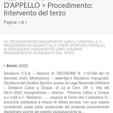
D'APPELLO
>
Procedimento:
Intervento del terzo
Pagina 1 di 1
05. PROCEDIMENTO SVOLGIMENTO GARA E CASISTICA
,
3. IL
PROCEDIMENTO DAVANTI ALLA CORTE SPORTIVA D'APPELLO
,
A) PROCEDURA SVOLGIMENTO GARA
,
MASSIME
,
PROCEDIMENTO: INTERVENTO DEL TERZO
•
Anno
:
2022
Decisione C.S.A. – Sezione III: DECISIONE N. 113/CSA del 16
Gennaio 2023 (Motivazioni) – www.figc.it Decisione Impugnata:
Decisione del Giudice Sportivo presso la Lega Nazionale Dilettanti
– Divisione Calcio a Cinque, di cui al Com. Uff. n. 454 del
09.01.2023 Impugnazione – istanza: Petrarca Calcio a Cinque
s.r.l./L84 s.r.l. Massima:…… osserva la Corte che il calciatore D.,
ancorchè costituitosi a mezzo di difesa tecnica, non può essere
considerato quale parte sostanziale del presente procedimento
disciplinare avente ad oggetto esclusivamente la…