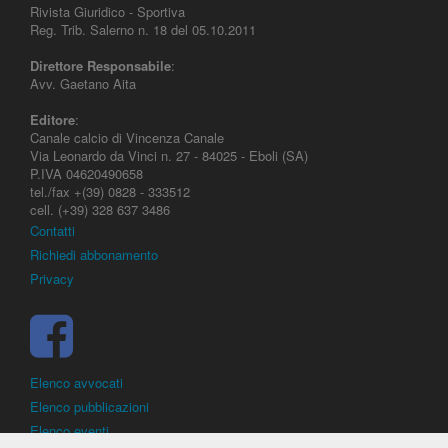
Rivista Giuridico - Sportiva
Reg. Trib. Salerno n. 18 del 05.10.2011
Direttore Responsabile
:
Avv. Gaetano Aita
Editore
:
Canale calcio di Vincenza Canale
Via Leonardo da Vinci n. 27 - 84025 - Eboli (SA)
P.IVA 04620490658
tel./fax +(39) 0828 - 333512
cell. (+39) 328 637 3486
Contatti
Richiedi abbonamento
Privacy
Elenco avvocati
Elenco pubblicazioni
Elenco eventi