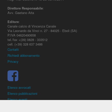
Direttore Responsabile
:
Avv. Gaetano Aita
Editore
:
Canale calcio di Vincenza Canale
Via Leonardo da Vinci n. 27 - 84025 - Eboli (SA)
P.IVA 04620490658
tel./fax +(39) 0828 - 333512
cell. (+39) 328 637 3486
Contatti
Richiedi abbonamento
Privacy
Elenco avvocati
Elenco pubblicazioni
Elenco eventi