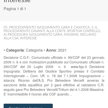
Interesse
Pagina 1 di 1
05. PROCEDIMENTO SVOLGIMENTO GARA E CASISTICA
,
3. IL
PROCEDIMENTO DAVANTI ALLA CORTE SPORTIVA D'APPELLO
,
A) PROCEDURA SVOLGIMENTO GARA
,
MASSIME
,
RECLAMO
ALLA CSA: INTERESSE
•
Categoria
:
Categoria
•
Anno
:
2021
Decisione C.G.F.: Comunicato ufficiale n. 99/CGF del 23 gennaio
2009 n. 6 e con motivazioni pubblicate sul Comunicato ufficiale n.
280/CGF del 20 Luglio 2009 n. 6 www.figc.it Decisione
impugnata: Delibera del Giudice Sportivo presso il Comitato
Interregionale – Com. Uff. n. 78 del 7.1.2008 Impugnazione –
istanza: Ricorso dall’A.S. Pro Belvedere Vercelli avverso la
sanzione della squalifica per 2 gare effettive al calciatore C.R.
seguito gara Pro Belvedere Vercelli/Tritium del 4.1.2008 Massima:
E’ inammissibile il ricorso alla CGF quando…