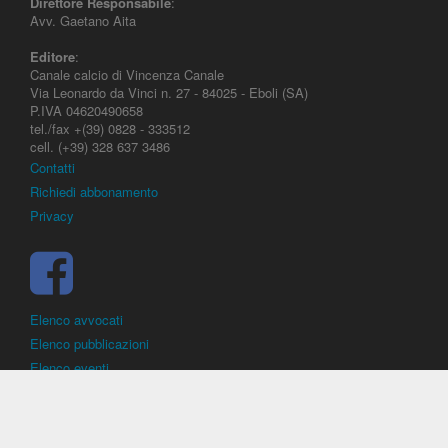
Direttore Responsabile
:
Avv. Gaetano Aita
Editore
:
Canale calcio di Vincenza Canale
Via Leonardo da Vinci n. 27 - 84025 - Eboli (SA)
P.IVA 04620490658
tel./fax +(39) 0828 - 333512
cell. (+39) 328 637 3486
Contatti
Richiedi abbonamento
Privacy
Elenco avvocati
Elenco pubblicazioni
Elenco eventi
DirittoCalcistico.it
è il portale giuridico - normativo di riferimento per il