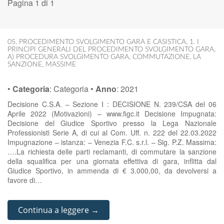
Pagina 1 di 1
05. PROCEDIMENTO SVOLGIMENTO GARA E CASISTICA
,
1. I
PRINCIPI GENERALI DEL PROCEDIMENTO SVOLGIMENTO GARA
,
A) PROCEDURA SVOLGIMENTO GARA
,
COMMUTAZIONE
,
LA
SANZIONE
,
MASSIME
•
Categoria
:
Categoria
•
Anno
:
2021
Decisione C.S.A. – Sezione I : DECISIONE N. 239/CSA del 06
Aprile 2022 (Motivazioni) – www.figc.it Decisione Impugnata:
Decisione del Giudice Sportivo presso la Lega Nazionale
Professionisti Serie A, di cui al Com. Uff. n. 222 del 22.03.2022
Impugnazione – istanza: – Venezia F.C. s.r.l. – Sig. P.Z. Massima:
….La richiesta delle parti reclamanti, di commutare la sanzione
della squalifica per una giornata effettiva di gara, inflitta dal
Giudice Sportivo, in ammenda di € 3.000,00, da devolversi a
favore di…
Continua a leggere →