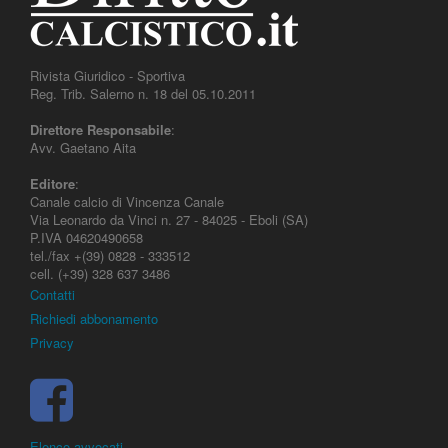
Rivista Giuridico - Sportiva
Reg. Trib. Salerno n. 18 del 05.10.2011
Direttore Responsabile
:
Avv. Gaetano Aita
Editore
:
Canale calcio di Vincenza Canale
Via Leonardo da Vinci n. 27 - 84025 - Eboli (SA)
P.IVA 04620490658
tel./fax +(39) 0828 - 333512
cell. (+39) 328 637 3486
Contatti
Richiedi abbonamento
Privacy
Elenco avvocati