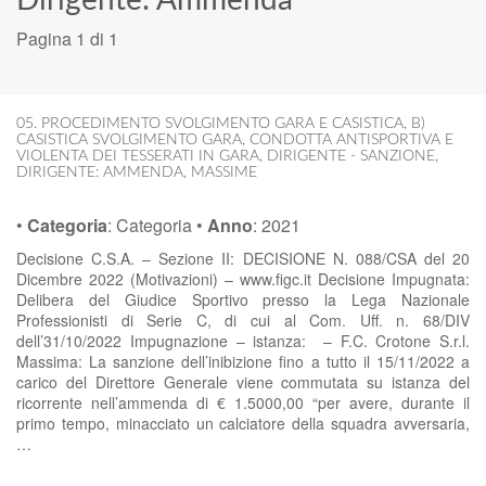
Dirigente: Ammenda
Pagina 1 di 1
05. PROCEDIMENTO SVOLGIMENTO GARA E CASISTICA
,
B)
CASISTICA SVOLGIMENTO GARA
,
CONDOTTA ANTISPORTIVA E
VIOLENTA DEI TESSERATI IN GARA
,
DIRIGENTE - SANZIONE
,
DIRIGENTE: AMMENDA
,
MASSIME
•
Categoria
:
Categoria
•
Anno
:
2021
Decisione C.S.A. – Sezione II: DECISIONE N. 088/CSA del 20
Dicembre 2022 (Motivazioni) – www.figc.it Decisione Impugnata:
Delibera del Giudice Sportivo presso la Lega Nazionale
Professionisti di Serie C, di cui al Com. Uff. n. 68/DIV
dell’31/10/2022 Impugnazione – istanza: – F.C. Crotone S.r.l.
Massima: La sanzione dell’inibizione fino a tutto il 15/11/2022 a
carico del Direttore Generale viene commutata su istanza del
ricorrente nell’ammenda di € 1.5000,00 “per avere, durante il
primo tempo, minacciato un calciatore della squadra avversaria,
…