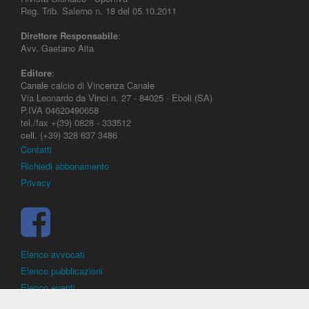
Reg. Trib. Salerno n. 18 del 05.10.2011
Direttore Responsabile
:
Avv. Gaetano Aita
Editore
:
Canale calcio di Vincenza Canale
Via Leonardo da Vinci n. 27 - 84025 - Eboli (SA)
P.IVA 04620490658
tel./fax +(39) 0828 - 333512
cell. (+39) 328 637 3486
Contatti
Richiedi abbonamento
Privacy
Elenco avvocati
Elenco pubblicazioni
Elenco eventi