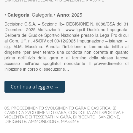
DIRIGENTE: ANNULLAMENTO SANZIONE
,
MASSIME
•
Categoria
:
Categoria
•
Anno
:
2025
Decisione C.S.A. – Sezione II:– DECISIONE N. 0088/CSA del 31
Dicembre 2025 Motivazioni) – www.figc.it Decisione Impugnata:
Delibera del Giudice Sportivo Nazionale presso la Lega Pro di cui
al Com. Uff. n. 45/DIV del 09/12/2025 Impugnazione – istanza: –
sig. M.M. Massima: Annulla l’inibizione e l’ammenda inflitta al
dirigente “per aver tenuto una condotta non corretta in quanto
prima dell’inizio della gara e al termine della stessa faceva
accesso nell’area spogliatoi nonostante il provvedimento di
inibizione in corso di esecuzione…
Continua a leggere →
05. PROCEDIMENTO SVOLGIMENTO GARA E CASISTICA
,
B)
CASISTICA SVOLGIMENTO GARA
,
CONDOTTA ANTISPORTIVA E
VIOLENTA DEI TESSERATI IN GARA
,
DIRIGENTE - SANZIONE
,
DIRIGENTE: AMMONIZIONE
,
MASSIME