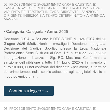
05. PROCEDIMENTO SVOLGIMENTO GARA E CASISTICA
,
B)
CASISTICA SVOLGIMENTO GARA
,
CONDOTTA ANTISPORTIVA E
VIOLENTA DEI TESSERATI IN GARA
,
DIRIGENTE - SANZIONE
,
DIRIGENTE: INIBIZIONE A TEMPO DETERMINATO + AMMENDA
,
MASSIME
•
Categoria
:
Categoria
•
Anno
:
2025
Decisione C.S.A. – Sezione I: DECISIONE N. 0240/CSA del 20
Giugno 2025 (Motivazioni) – www.figc.it Decisione Impugnata:
Decisione del Giudice Sportivo presso la Lega Nazionale
Professionisti Serie B, di cui al Com. Uff. n. 216 del 22.05.2025
Impugnazione – istanza: – Sig. P.C. Massima: Confermata la
sanzione dell’inibizione a tutto il 14 luglio 2025 e l’ammenda di
euro 10.000,00 nei confronti del dirigente «per avere, al termine
del primo tempo, nello spazio adiacente agli spogliatoi, rivolto in
modo polemico una…
Continua a leggere →
05. PROCEDIMENTO SVOLGIMENTO GARA E CASISTICA
,
B)