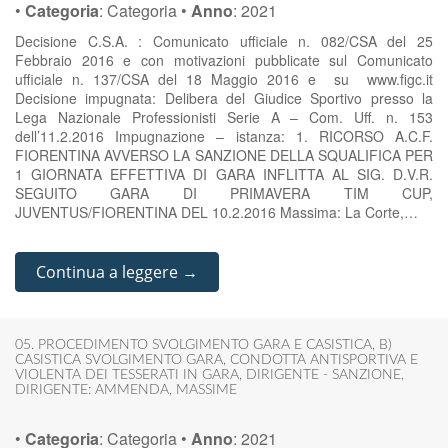
•
Categoria
:
Categoria
•
Anno
:
2021
Decisione C.S.A. : Comunicato ufficiale n. 082/CSA del 25
Febbraio 2016 e con motivazioni pubblicate sul Comunicato
ufficiale n. 137/CSA del 18 Maggio 2016 e su www.figc.it
Decisione impugnata: Delibera del Giudice Sportivo presso la
Lega Nazionale Professionisti Serie A – Com. Uff. n. 153
dell’11.2.2016 Impugnazione – istanza: 1. RICORSO A.C.F.
FIORENTINA AVVERSO LA SANZIONE DELLA SQUALIFICA PER
1 GIORNATA EFFETTIVA DI GARA INFLITTA AL SIG. D.V.R.
SEGUITO GARA DI PRIMAVERA TIM CUP,
JUVENTUS/FIORENTINA DEL 10.2.2016 Massima: La Corte,…
Continua a leggere →
05. PROCEDIMENTO SVOLGIMENTO GARA E CASISTICA
,
B)
CASISTICA SVOLGIMENTO GARA
,
CONDOTTA ANTISPORTIVA E
VIOLENTA DEI TESSERATI IN GARA
,
DIRIGENTE - SANZIONE
,
DIRIGENTE: AMMENDA
,
MASSIME
•
Categoria
:
Categoria
•
Anno
:
2021