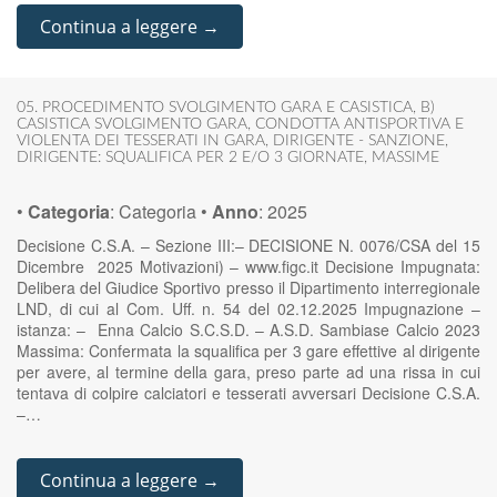
Continua a leggere →
05. PROCEDIMENTO SVOLGIMENTO GARA E CASISTICA
,
B)
CASISTICA SVOLGIMENTO GARA
,
CONDOTTA ANTISPORTIVA E
VIOLENTA DEI TESSERATI IN GARA
,
DIRIGENTE - SANZIONE
,
DIRIGENTE: SQUALIFICA PER 2 E/O 3 GIORNATE
,
MASSIME
•
Categoria
:
Categoria
•
Anno
:
2025
Decisione C.S.A. – Sezione III:– DECISIONE N. 0076/CSA del 15
Dicembre 2025 Motivazioni) – www.figc.it Decisione Impugnata:
Delibera del Giudice Sportivo presso il Dipartimento interregionale
LND, di cui al Com. Uff. n. 54 del 02.12.2025 Impugnazione –
istanza: – Enna Calcio S.C.S.D. – A.S.D. Sambiase Calcio 2023
Massima: Confermata la squalifica per 3 gare effettive al dirigente
per avere, al termine della gara, preso parte ad una rissa in cui
tentava di colpire calciatori e tesserati avversari Decisione C.S.A.
–…
Continua a leggere →