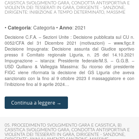
CASISTICA SVOLGIMENTO GARA
,
CONDOTTA ANTISPORTIVA E
VIOLENTA DEI TESSERATI IN GARA
,
DIRIGENTE - SANZIONE
,
DIRIGENTE: INIBIZIONE A TEMPO DETERMINATO
,
MASSIME
•
Categoria
:
Categoria
•
Anno
:
2021
Decisione C.F.A. – Sezioni Unite : Decisione pubblicata sul CU n.
0052/CFA del 31 Dicembre 2021 (motivazioni) – www.figc.it
Decisione Impugnata: Decisione assunta dal Giudice sportivo
presso il Comitato regionale Liguria, n. 25 del 14.10.2021
Impugnazione – istanza: Presidente federale/M.S. – G.G.B. –
USD Quiliano & Valleggia Massima: Su ricorso del presidente
FIGC viene riformata la decisione del GS Liguria che aveva
sanzionato con la fino al 9 ottobre 2023 il massaggiatore e con
l’inibizione fino al 9 aprile 2024…
Continua a leggere →
05. PROCEDIMENTO SVOLGIMENTO GARA E CASISTICA
,
B)
CASISTICA SVOLGIMENTO GARA
,
CONDOTTA ANTISPORTIVA E
VIOLENTA DEI TESSERATI IN GARA
,
DIRIGENTE - SANZIONE
,