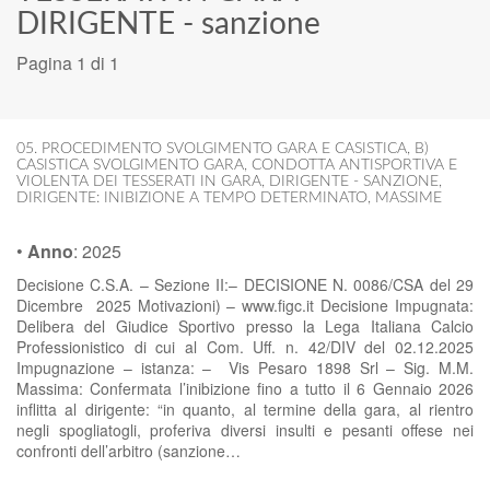
DIRIGENTE - sanzione
Pagina 1 di 1
05. PROCEDIMENTO SVOLGIMENTO GARA E CASISTICA
,
B)
CASISTICA SVOLGIMENTO GARA
,
CONDOTTA ANTISPORTIVA E
VIOLENTA DEI TESSERATI IN GARA
,
DIRIGENTE - SANZIONE
,
DIRIGENTE: INIBIZIONE A TEMPO DETERMINATO
,
MASSIME
•
Anno
:
2025
Decisione C.S.A. – Sezione II:– DECISIONE N. 0086/CSA del 29
Dicembre 2025 Motivazioni) – www.figc.it Decisione Impugnata:
Delibera del Giudice Sportivo presso la Lega Italiana Calcio
Professionistico di cui al Com. Uff. n. 42/DIV del 02.12.2025
Impugnazione – istanza: – Vis Pesaro 1898 Srl – Sig. M.M.
Massima: Confermata l’inibizione fino a tutto il 6 Gennaio 2026
inflitta al dirigente: “in quanto, al termine della gara, al rientro
negli spogliatogli, proferiva diversi insulti e pesanti offese nei
confronti dell’arbitro (sanzione…