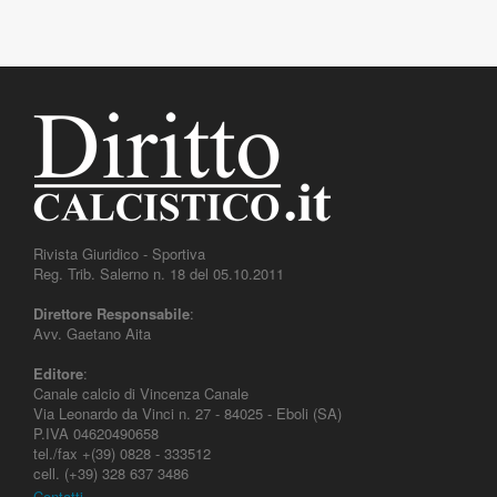
Rivista Giuridico - Sportiva
Reg. Trib. Salerno n. 18 del 05.10.2011
Direttore Responsabile
:
Avv. Gaetano Aita
Editore
:
Canale calcio di Vincenza Canale
Via Leonardo da Vinci n. 27 - 84025 - Eboli (SA)
P.IVA 04620490658
tel./fax +(39) 0828 - 333512
cell. (+39) 328 637 3486
Contatti