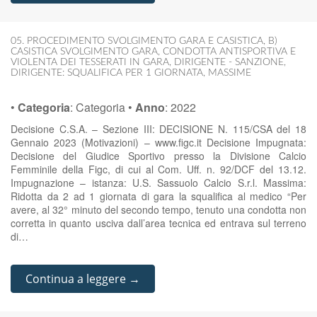
05. PROCEDIMENTO SVOLGIMENTO GARA E CASISTICA
,
B)
CASISTICA SVOLGIMENTO GARA
,
CONDOTTA ANTISPORTIVA E
VIOLENTA DEI TESSERATI IN GARA
,
DIRIGENTE - SANZIONE
,
DIRIGENTE: SQUALIFICA PER 1 GIORNATA
,
MASSIME
•
Categoria
:
Categoria
•
Anno
:
2022
Decisione C.S.A. – Sezione III: DECISIONE N. 115/CSA del 18
Gennaio 2023 (Motivazioni) – www.figc.it Decisione Impugnata:
Decisione del Giudice Sportivo presso la Divisione Calcio
Femminile della Figc, di cui al Com. Uff. n. 92/DCF del 13.12.
Impugnazione – istanza: U.S. Sassuolo Calcio S.r.l. Massima:
Ridotta da 2 ad 1 giornata di gara la squalifica al medico “Per
avere, al 32° minuto del secondo tempo, tenuto una condotta non
corretta in quanto usciva dall’area tecnica ed entrava sul terreno
di…
Continua a leggere →